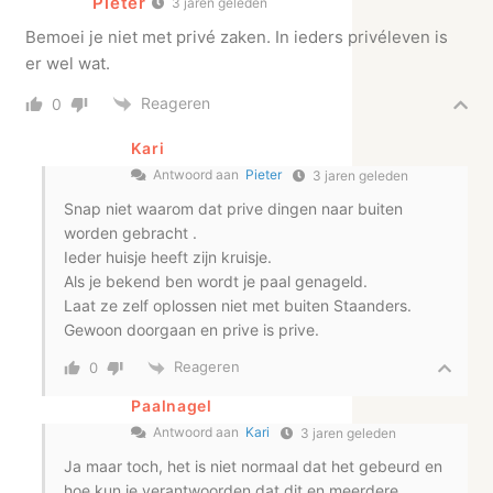
Pieter
3 jaren geleden
Bemoei je niet met privé zaken. In ieders privéleven is
er wel wat.
Reageren
0
Kari
Antwoord aan
Pieter
3 jaren geleden
Snap niet waarom dat prive dingen naar buiten
worden gebracht .
Ieder huisje heeft zijn kruisje.
Als je bekend ben wordt je paal genageld.
Laat ze zelf oplossen niet met buiten Staanders.
Gewoon doorgaan en prive is prive.
Reageren
0
Paalnagel
Antwoord aan
Kari
3 jaren geleden
Ja maar toch, het is niet normaal dat het gebeurd en
hoe kun je verantwoorden dat dit en meerdere