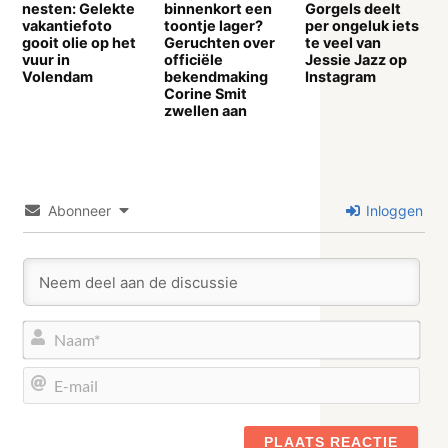
nesten: Gelekte
binnenkort een
Gorgels deelt
vakantiefoto
toontje lager?
per ongeluk iets
gooit olie op het
Geruchten over
te veel van
vuur in
officiële
Jessie Jazz op
Volendam
bekendmaking
Instagram
Corine Smit
zwellen aan
Abonneer
Inloggen
Naa
E-
mail