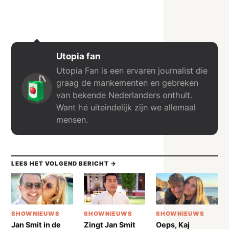
Utopia fan
Utopia Fan is een ervaren journalist die
graag de mankementen en gebreken
van bekende Nederlanders onthult.
Want hé uiteindelijk zijn we allemaal
mensen.
LEES HET VOLGEND BERICHT →
SHOWNIEUWS
SHOWNIEUWS
SHOWNIEUWS
Jan Smit in de
Zingt Jan Smit
Oeps, Kaj