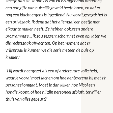
smetje aan zit. Johnny is van HLF8 afgehaald omdat hij
een aangifte van huiselijk geweld heeft lopen, en dat er
nog een klacht ergens is ingediend. Nu wordt gezegd: het is
een privézaak. Ik denk dat het allemaal een beetje met
elkaar te maken heeft. Ze hebben ook geen andere
programma’s… Ik zou zeggen: schort het even op, laten we
die rechtszaak afwachten. Op het moment dat er
vrijspraak is kunnen we die serie meteen de buis op
knallen.’
‘Hij wordt neergezet als een of andere rare volksheld,
waar je vooral moet lachen om hoe denigrerend hij met z’n
personeel omgaat. Moet je dan kijken hoe Nicol een
hondje koopt, of hoe hij zijn personeel afblaft, terwijl er
thuis van alles gebeurt?’