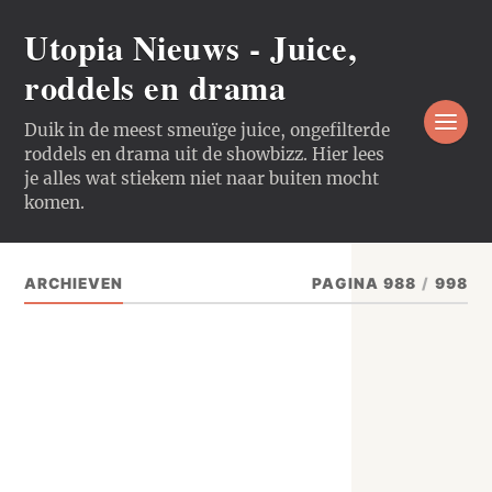
Utopia Nieuws - Juice,
roddels en drama
Duik in de meest smeuïge juice, ongefilterde
roddels en drama uit de showbizz. Hier lees
je alles wat stiekem niet naar buiten mocht
komen.
ARCHIEVEN
PAGINA 988
/
998