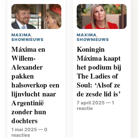
MAXIMA
,
MAXIMA
,
SHOWNIEUWS
SHOWNIEUWS
Máxima en
Koningin
Willem-
Máxima kaapt
Alexander
het podium bij
pakken
The Ladies of
halsoverkop een
Soul: ‘Alsof ze
lijnvlucht naar
de zesde lid is’
Argentinië
7 april 2025
—
1
reactie
zonder hun
dochters
1 mei 2025
—
0
reacties