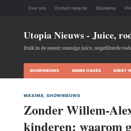
Over ons
Contact redactie
Disclaimer
Pri
Utopia Nieuws - Juice, r
Duik in de meest smeuïge juice, ongefilterde rod
SHOWNIEUWS
ANDRE HAZES
GEERT 
MAXIMA
,
SHOWNIEUWS
Zonder Willem-Alex
kinderen: waarom g