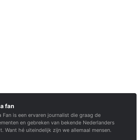
a fan
 Fan is een ervaren journalist die graag de
menten en gebreken van bekende Nederlanders
t. Want hé uiteindelijk zijn we allemaal mensen.