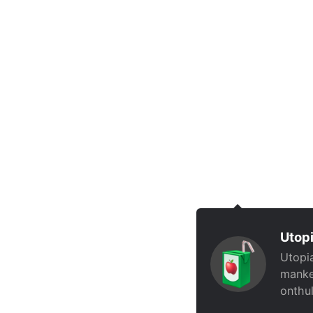
Utopi
Utopia
manke
onthul