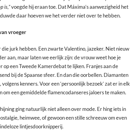
 is,”
voegde hij eraan toe. Dat Máxima’s aanwezigheid het
aduwde daar hoeven we het verder niet over te hebben.
van vroeger
 die jurk hebben. Een zwarte Valentino, jazeker. Niet nieuw
der aan, maar laten we eerlijk zijn: de vrouw weet hoe je
er op een Tweede Kamerdebat te lijken. Franjes aan de
send bij de Spaanse sfeer. En dan die oorbellen. Diamanten
 volgens kenners. Voor een ‘persoonlijk bezoek’ zat er in elk
aan om een gemiddelde flamencodanseres jaloers te maken.
jning ging natuurlijk niet alleen over mode. Er hing iets in
 Nostalgie, heimwee, of gewoon een stille schreeuw om even
ndeloze lintjesdoorknipperij.