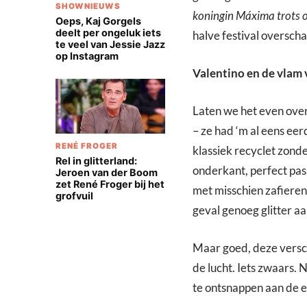
SHOWNIEUWS
koningin Máxima trots op
Oeps, Kaj Gorgels
deelt per ongeluk iets
halve festival oversch
te veel van Jessie Jazz
op Instagram
Valentino en de vlam 
Laten we het even over
– ze had ‘m al eens eer
RENÉ FROGER
klassiek recyclet zond
Rel in glitterland:
onderkant, perfect pas
Jeroen van der Boom
zet René Froger bij het
met misschien zafieren,
grofvuil
geval genoeg glitter 
Maar goed, deze verschi
de lucht. Iets zwaars.
te ontsnappen aan de ei