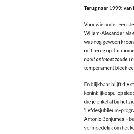
Terug naar 1999: van 
Voor wie onder een stee
Willem-Alexander als e
was nog gewoon kroonpr
ooit terug op dat mom
nooit ontmoet zouden he
temperament bleek ee
En blijkbaar blijft die
koninklijke spul op sl
die je enkel al bij het
‘liefdesjubileum’-progr
Antonio Benjumea – bee
vermoedelijk om het ko