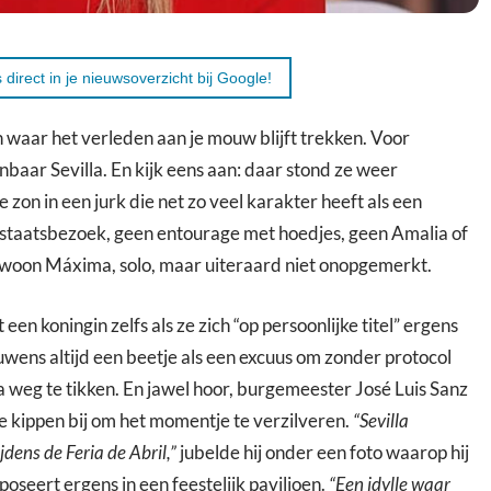
 direct in je nieuwsoverzicht bij Google!
n waar het verleden aan je mouw blijft trekken. Voor
baar Sevilla. En kijk eens aan: daar stond ze weer
zon in een jurk die net zo veel karakter heeft als een
staatsbezoek, geen entourage met hoedjes, geen Amalia of
gewoon Máxima, solo, maar uiteraard niet onopgemerkt.
 een koningin zelfs als ze zich “op persoonlijke titel” ergens
uwens altijd een beetje als een excuus om zonder protocol
a weg te tikken. En jawel hoor, burgemeester José Luis Sanz
de kippen bij om het momentje te verzilveren.
“Sevilla
dens de Feria de Abril,”
jubelde hij onder een foto waarop hij
oseert ergens in een feestelijk paviljoen.
“Een idylle waar