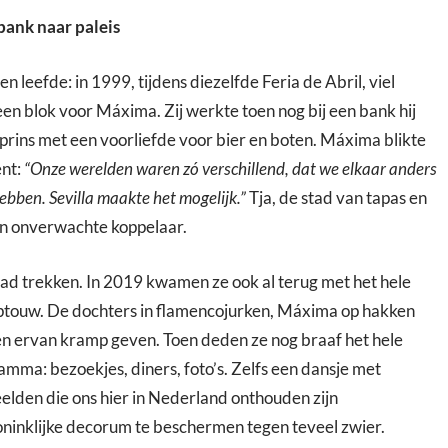
bank naar paleis
n leefde: in 1999, tijdens diezelfde Feria de Abril, viel
en blok voor Máxima. Zij werkte toen nog bij een bank hij
ins met een voorliefde voor bier en boten. Máxima blikte
ent:
“Onze werelden waren zó verschillend, dat we elkaar anders
bben. Sevilla maakte het mogelijk.”
Tja, de stad van tapas en
n onverwachte koppelaar.
 stad trekken. In 2019 kwamen ze ook al terug met het hele
eeptouw. De dochters in flamencojurken, Máxima op hakken
 zien ervan kramp geven. Toen deden ze nog braaf het hele
amma: bezoekjes, diners, foto’s. Zelfs een dansje met
lden die ons hier in Nederland onthouden zijn
ninklijke decorum te beschermen tegen teveel zwier.