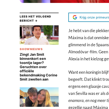
LEES HET VOLGEND
Krijg onze primeurs
BERICHT →
Je hebt van die plekke
Máxima is dat onmisken
glimmend in de Spaanse 
SHOWNIEUWS
Almodóvar-film. Geen 
Zingt Jan Smit
Alexia in het kielzog 
binnenkort een
toontje lager?
Geruchten over
officiële
Want een koningin blijft
bekendmaking Corine
begeeft. Dat klinkt tro
Smit zwellen aan
ergens een glaasje cav
van Sevilla was er als 
enamora, en nog meer tij
gezellig naast Máxima p