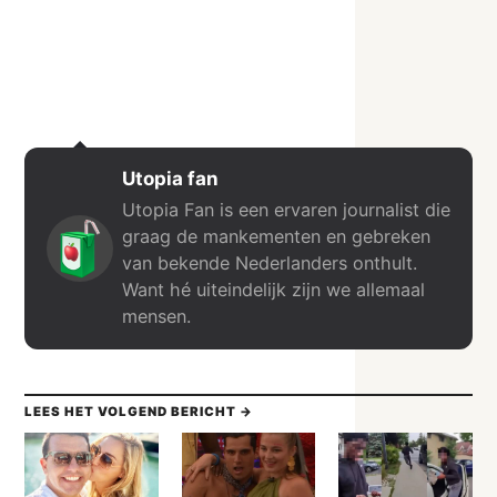
Utopia fan
Utopia Fan is een ervaren journalist die
graag de mankementen en gebreken
van bekende Nederlanders onthult.
Want hé uiteindelijk zijn we allemaal
mensen.
LEES HET VOLGEND BERICHT →