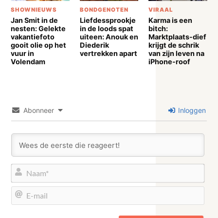
SHOWNIEUWS
BONDGENOTEN
VIRAAL
Jan Smit in de
Liefdessprookje
Karma is een
nesten: Gelekte
in de loods spat
bitch:
vakantiefoto
uiteen: Anouk en
Marktplaats-dief
gooit olie op het
Diederik
krijgt de schrik
vuur in
vertrekken apart
van zijn leven na
Volendam
iPhone-roof
Abonneer
Inloggen
Naa
E-
mail