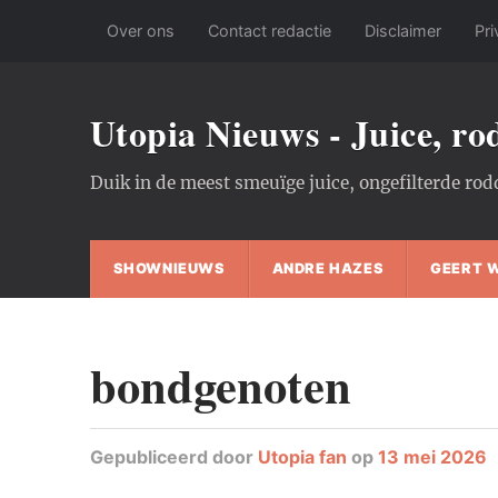
Over ons
Contact redactie
Disclaimer
Pri
Utopia Nieuws - Juice, r
Duik in de meest smeuïge juice, ongefilterde rod
SHOWNIEUWS
ANDRE HAZES
GEERT 
bondgenoten
Gepubliceerd
door
Utopia fan
op
13 mei 2026