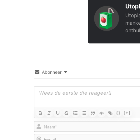
Utopi
Utopia
manke
onthul
Abonneer
{}
[+]