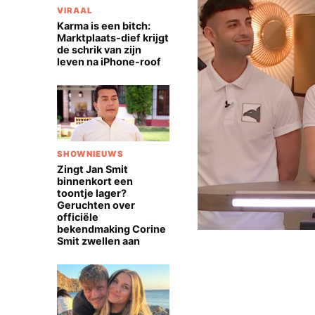
VIRAAL
Karma is een bitch:
Marktplaats-dief krijgt
de schrik van zijn
leven na iPhone-roof
SHOWNIEUWS
Zingt Jan Smit
binnenkort een
toontje lager?
Geruchten over
officiële
bekendmaking Corine
Smit zwellen aan