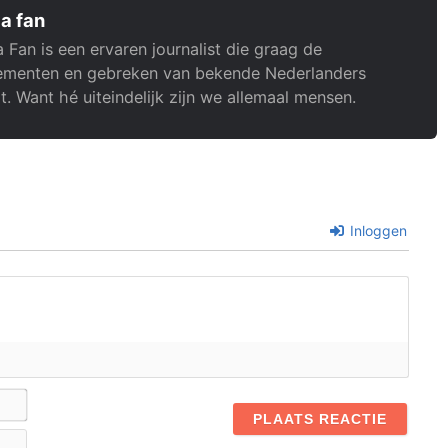
a fan
 Fan is een ervaren journalist die graag de
menten en gebreken van bekende Nederlanders
t. Want hé uiteindelijk zijn we allemaal mensen.
Inloggen
Naam*
E-