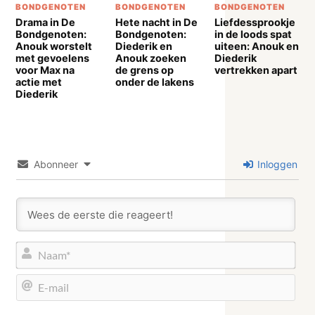
BONDGENOTEN
BONDGENOTEN
BONDGENOTEN
Drama in De
Hete nacht in De
Liefdessprookje
Bondgenoten:
Bondgenoten:
in de loods spat
Anouk worstelt
Diederik en
uiteen: Anouk en
met gevoelens
Anouk zoeken
Diederik
voor Max na
de grens op
vertrekken apart
actie met
onder de lakens
Diederik
Abonneer
Inloggen
Naa
E-
mail