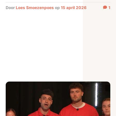
door
Loes Smoezenpoes
op
15 april 2026
1