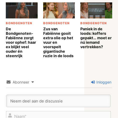
BONDGENOTEN
BONDGENOTEN
BONDGENOTEN
De
Zus van
Paniek in de
Bondgenoten-
Fabiënne gooit
loods: koffers
Fabiënne zorgt
extra olie op het
gepakt… moet er
voor ophef: haar
vuur en
nú iemand
ex blijkt veel
voorspelt
vertrekken?
ouder én
gigantische
steenrijk
ruzie in de loods
Abonneer
Inloggen
Naa