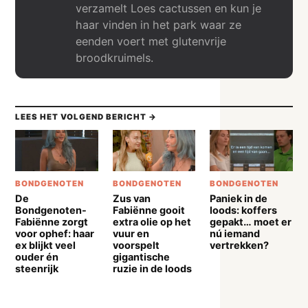
verzamelt Loes cactussen en kun je
haar vinden in het park waar ze
eenden voert met glutenvrije
broodkruimels.
LEES HET VOLGEND BERICHT →
BONDGENOTEN
BONDGENOTEN
BONDGENOTEN
De
Zus van
Paniek in de
Bondgenoten-
Fabiënne gooit
loods: koffers
Fabiënne zorgt
extra olie op het
gepakt… moet er
voor ophef: haar
vuur en
nú iemand
ex blijkt veel
voorspelt
vertrekken?
ouder én
gigantische
steenrijk
ruzie in de loods