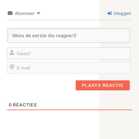
Abonneer
Inloggen
Naa
E-
mail
0
REACTIES