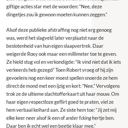
giftige acties star met de woorden: “Nee, deze
dingetjes zou ik gewoon moeten kunnen zeggen.”
Alsof deze publieke afstraffing nog niet erg genoeg
was, werd het slagveld later verplaatst naar de
beslotenheid van hun eigen slaapvertrek. Daar
weigerde Roxy ook maar een millimeter toe te geven.
Ze hield stug vol en verkondigde: “Ik vind niet dat ik iets
verkeerds heb gezegd” Toen Robert vroeg of hij zijn
gevoelens nog een keer moest spellen snoerde ze hem
direct de mond met een ijzig en kort: “Nee.” Vervolgens
trok ze de ultieme slachtofferkaart uit haar mouw. Om
haar eigen respectloze geflirt goed te praten, viel ze
hem verbaal keihard aan. Ze siste hem toe: “Jij zet mij
elke keer neer alsof ik een of ander f
cking h
ertje ben.
Daar ben ik echt wel een beetje klaar mee.”