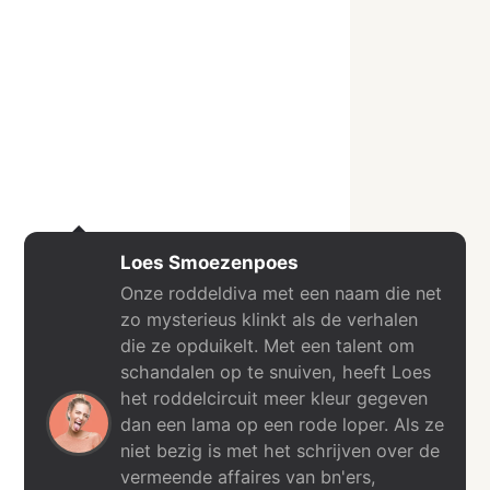
Loes Smoezenpoes
Onze roddeldiva met een naam die net
zo mysterieus klinkt als de verhalen
die ze opduikelt. Met een talent om
schandalen op te snuiven, heeft Loes
het roddelcircuit meer kleur gegeven
dan een lama op een rode loper. Als ze
niet bezig is met het schrijven over de
vermeende affaires van bn'ers,