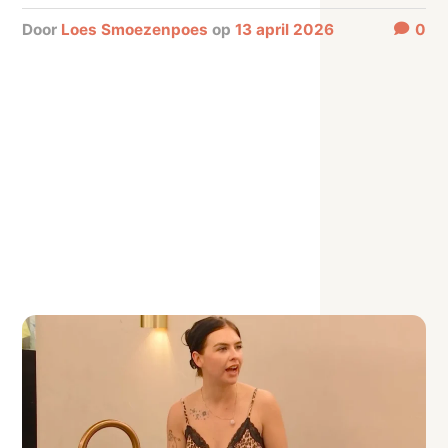
door
Loes Smoezenpoes
op
13 april 2026
0