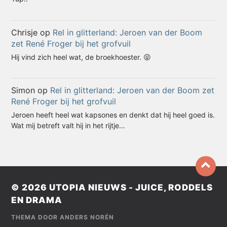
Chrisje
op
Rel in glitterland: Jeroen van der Boom
zet René Froger bij het grofvuil
Hij vind zich heel wat, de broekhoester. 😝
Simon
op
Rel in glitterland: Jeroen van der Boom zet
René Froger bij het grofvuil
Jeroen heeft heel wat kapsones en denkt dat hij heel goed is.
Wat mij betreft valt hij in het rijtje…
© 2026
UTOPIA NIEUWS - JUICE, RODDELS
EN DRAMA
THEMA DOOR
ANDERS NORÉN