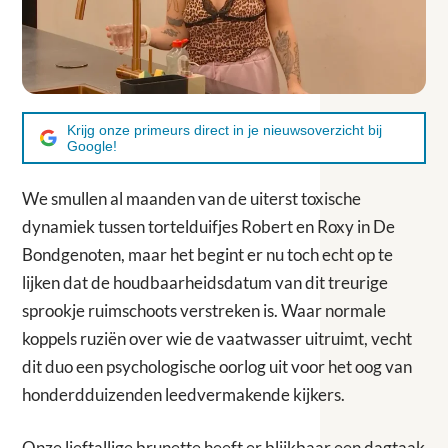
Krijg onze primeurs direct in je nieuwsoverzicht bij
Google!
We smullen al maanden van de uiterst toxische
dynamiek tussen tortelduifjes Robert en Roxy in De
Bondgenoten, maar het begint er nu toch echt op te
lijken dat de houdbaarheidsdatum van dit treurige
sprookje ruimschoots verstreken is. Waar normale
koppels ruziën over wie de vaatwasser uitruimt, vecht
dit duo een psychologische oorlog uit voor het oog van
honderdduizenden leedvermakende kijkers.
Onze lieftallige brunette heeft er blijkbaar een dagtaak