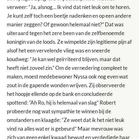
verweer: “Ja, alsnog… Ik vind dat niet leuk om te horen.
Je kunt zelf toch een beetje nadenken en op een andere
manier zeggen? Of gewoon helemaal niet?” Dat was
uiteraard tegen het zere been van de zelfbenoemde
koningin van de loods. Ze wimpelde zijn legitieme pijn af
alsof het een vervelende vlieg was en sneerde
koudweg: “Je kan wel geïrriteerd blijven, maar dat
heeft niet zoveel zin.” Om de vernedering compleet te
maken, moest medebewoner Nyssa ook nog even wat
zout in de gapende wonden wrijven. Zij observeerde
het hoopje ellende op de bank en concludeerde
spottend: “Ah Ro, hij is helemaal van slag” Robert
probeerde nog wat sympathie te winnen bij de
omstanders en klaagde: “Ze weet dat ik het niet leuk
vind na alles wat er is gebeurd” Maar mevrouw was
zich van geen enkel kwaad bewust en verdedigde haar