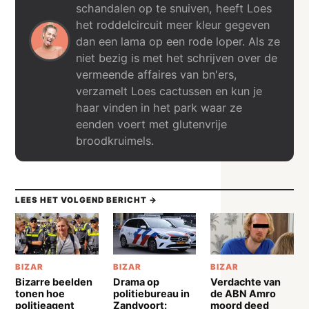
schandalen op te snuiven, heeft Loes
het roddelcircuit meer kleur gegeven
dan een lama op een rode loper. Als ze
niet bezig is met het schrijven over de
vermeende affaires van bn'ers,
verzamelt Loes cactussen en kun je
haar vinden in het park waar ze
eenden voert met glutenvrije
broodkruimels.
LEES HET VOLGEND BERICHT →
BIZAR
BIZAR
BIZAR
Bizarre beelden
Drama op
Verdachte van
tonen hoe
politiebureau in
de ABN Amro
politieagent
Zandvoort:
moord deed