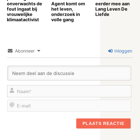
onverwachts de
Agent komt om
eerder mee aan
fout ingaat bij
het leven,
Lang Leven De
vrouwelijke
onderzoek in
Liefde
klimaatactivist
volle gang
Abonneer
Inloggen
Naa
E-
mail