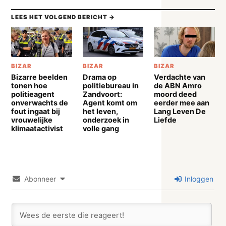
LEES HET VOLGEND BERICHT →
BIZAR
BIZAR
BIZAR
Bizarre beelden
Drama op
Verdachte van
tonen hoe
politiebureau in
de ABN Amro
politieagent
Zandvoort:
moord deed
onverwachts de
Agent komt om
eerder mee aan
fout ingaat bij
het leven,
Lang Leven De
vrouwelijke
onderzoek in
Liefde
klimaatactivist
volle gang
Abonneer
Inloggen