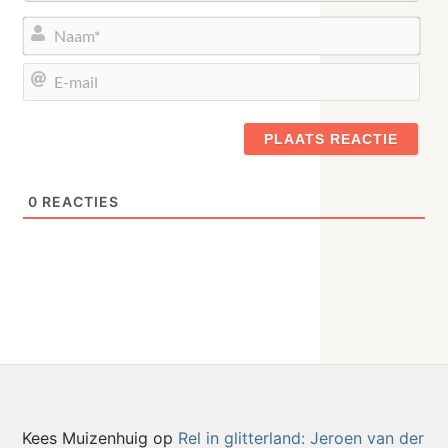
Naa
E-
mail
0
REACTIES
Kees Muizenhuig
op
Rel in glitterland: Jeroen van der