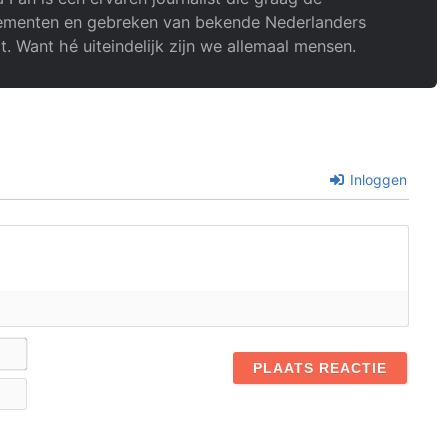
menten en gebreken van bekende Nederlanders
t. Want hé uiteindelijk zijn we allemaal mensen.
Inloggen
Naam*
E-
mail