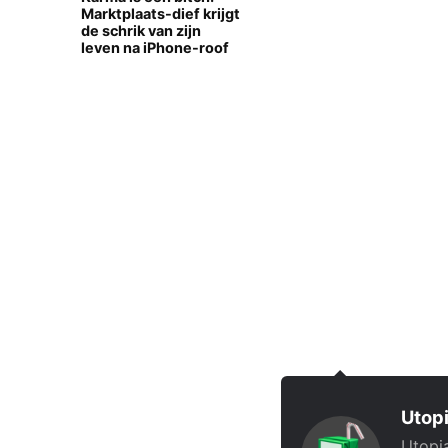
Marktplaats-dief krijgt
de schrik van zijn
leven na iPhone-roof
Utopi
Utopia