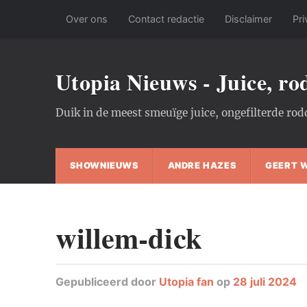
Over ons
Contact redactie
Disclaimer
Pri
Utopia Nieuws - Juice, r
Duik in de meest smeuïge juice, ongefilterde rod
SHOWNIEUWS
ANDRE HAZES
GEERT 
willem-dick
Gepubliceerd
door
Utopia fan
op
28 juli 2024