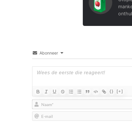
manke
onthul
Abonneer
{}
[+]