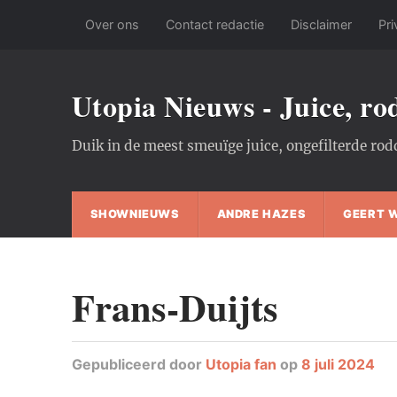
Over ons
Contact redactie
Disclaimer
Pri
Utopia Nieuws - Juice, r
Duik in de meest smeuïge juice, ongefilterde rod
SHOWNIEUWS
ANDRE HAZES
GEERT 
Frans-Duijts
Gepubliceerd
door
Utopia fan
op
8 juli 2024