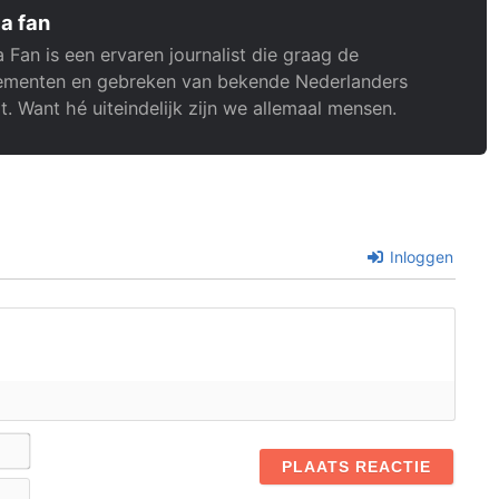
a fan
 Fan is een ervaren journalist die graag de
menten en gebreken van bekende Nederlanders
t. Want hé uiteindelijk zijn we allemaal mensen.
Inloggen
Naam*
E-