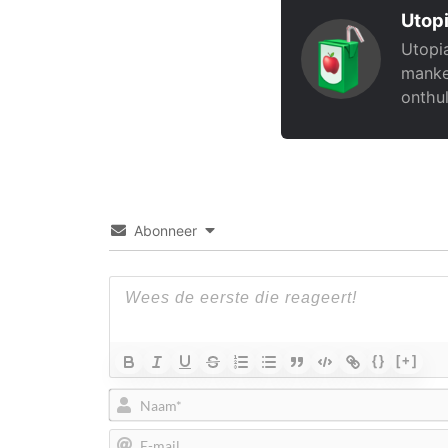
Utopi
Utopia
manke
onthul
Abonneer
{}
[+]