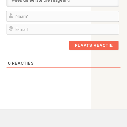
Naa
E-
mail
0
REACTIES