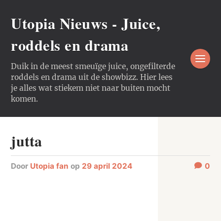
Utopia Nieuws - Juice,
roddels en drama
Duik in de meest smeuïge juice, ongefilterde
roddels en drama uit de showbizz. Hier lees
je alles wat stiekem niet naar buiten mocht
komen.
jutta
door
Utopia fan
op
29 april 2024
0