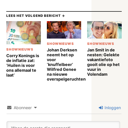
LEES HET VOLGEND BERICHT →
SHOWNIEUWS
SHOWNIEUWS
Johan Derksen
Jan Smit in de
SHOWNIEUWS
neemt het op
nesten: Gelekte
Corry Konings is
voor
vakantiefoto
de inflatie zat:
‘knuffelbeer’
gooit olie op het
‘Huilen is voor
Wilfred Genee
vuur in
ons allemaal te
na nieuwe
Volendam
laat’
overspelgeruchten
Abonneer
Inloggen