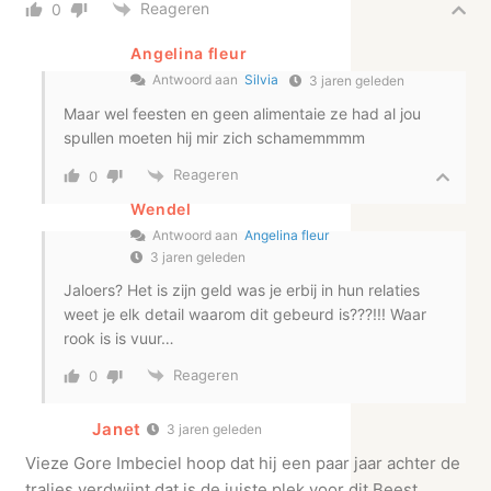
Reageren
0
Angelina fleur
Antwoord aan
Silvia
3 jaren geleden
Maar wel feesten en geen alimentaie ze had al jou
spullen moeten hij mir zich schamemmmm
Reageren
0
Wendel
Antwoord aan
Angelina fleur
3 jaren geleden
Jaloers? Het is zijn geld was je erbij in hun relaties
weet je elk detail waarom dit gebeurd is???!!! Waar
rook is is vuur…
Reageren
0
Janet
3 jaren geleden
Vieze Gore Imbeciel hoop dat hij een paar jaar achter de
tralies verdwijnt dat is de juiste plek voor dit Beest