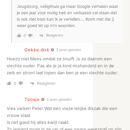
Jeugdzorg, veiligthuis ga maar Google verhalen waar
je een jaar voor nodig heb en verbaasd zal staan dat
is ook niet best kan ik je vertellen…. Komt met die 2
weer goed let op m’n woorden.
Reageren
0
Gekke dirk
3 jaren geleden
Hoezo niet Mees omdat ze snuift .is ze daarom een
slechte ouder. Pas als je je kind mishandeld en in de
zeik en stront laat lopen dan ben je een slechte ouder.
Reageren
0
Toosje
3 jaren geleden
Vies varken Peter Wat een vieze lelijke dikzak die een
vrouw slaat.
Is net goed hij alles kwijt raakt.
Zo iemand moet in de cel of een zware werkstraf op zijn