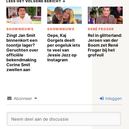
LEES HET VOLGEND BERICHT →
SHOWNIEUWS
SHOWNIEUWS
RENÉ FROGER
Zingt Jan Smit
Oeps, Kaj
Rel in glitterland:
binnenkort een
Gorgels deelt
Jeroen van der
toontje lager?
per ongeluk iets
Boom zet René
Geruchten over
te veel van
Froger bij het
officiële
Jessie Jazz op
grofvuil
bekendmaking
Instagram
Corine Smit
zwellen aan
Abonneer
Inloggen