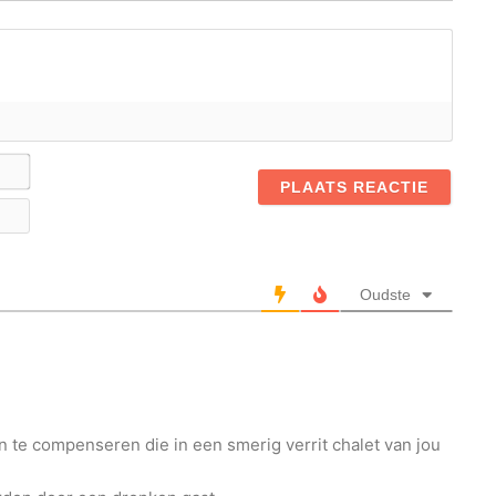
Naam*
E-
mail
Oudste
n te compenseren die in een smerig verrit chalet van jou