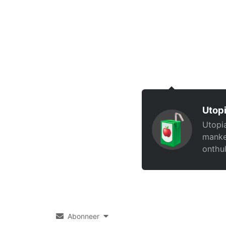
Utopi
Utopia
manke
onthul
Abonneer