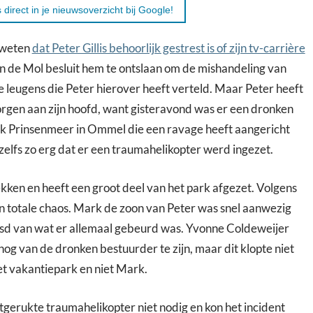
 direct in je nieuwsoverzicht bij Google!
g weten
dat Peter Gillis behoorlijk gestrest is of zijn tv-carrière
n de Mol besluit hem te ontslaan om de mishandeling van
de leugens die Peter hierover heeft verteld. Maar Peter heeft
rgen aan zijn hoofd, want gisteravond was er een dronken
ark Prinsenmeer in Ommel die een ravage heeft aangericht
 zelfs zo erg dat er een traumahelikopter werd ingezet.
ekken en heeft een groot deel van het park afgezet. Volgens
n totale chaos. Mark de zoon van Peter was snel aanwezig
asd van wat er allemaal gebeurd was. Yvonne Coldeweijer
og van de dronken bestuurder te zijn, maar dit klopte niet
et vakantiepark en niet Mark.
itgerukte traumahelikopter niet nodig en kon het incident