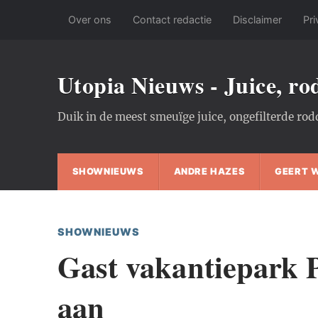
Over ons
Contact redactie
Disclaimer
Pri
Utopia Nieuws - Juice, r
Duik in de meest smeuïge juice, ongefilterde rod
SHOWNIEUWS
ANDRE HAZES
GEERT 
SHOWNIEUWS
Gast vakantiepark Pe
aan