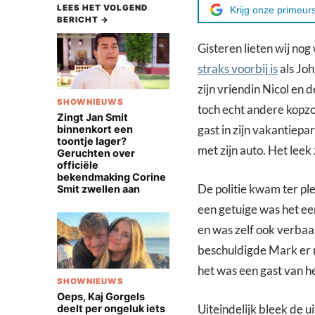
LEES HET VOLGEND
Krijg onze primeurs
BERICHT →
Gisteren lieten wij no
straks voorbij is
als Joh
zijn vriendin Nicol en 
SHOWNIEUWS
toch echt andere kopzo
Zingt Jan Smit
gast in zijn vakantiep
binnenkort een
toontje lager?
met zijn auto. Het leek
Geruchten over
officiële
bekendmaking Corine
De politie kwam ter pl
Smit zwellen aan
een getuige was het ee
en was zelf ook verba
beschuldigde Mark er n
het was een gast van h
SHOWNIEUWS
Oeps, Kaj Gorgels
Uiteindelijk bleek de u
deelt per ongeluk iets