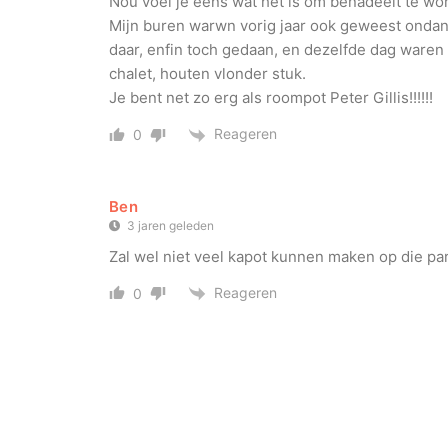
Nou voel je eens wat het is om benadeelt te wo
Mijn buren warwn vorig jaar ook geweest onda
daar, enfin toch gedaan, en dezelfde dag waren
chalet, houten vlonder stuk.
Je bent net zo erg als roompot Peter Gillis!!!!!!
Reageren
0
Ben
3 jaren geleden
Zal wel niet veel kapot kunnen maken op die p
Reageren
0