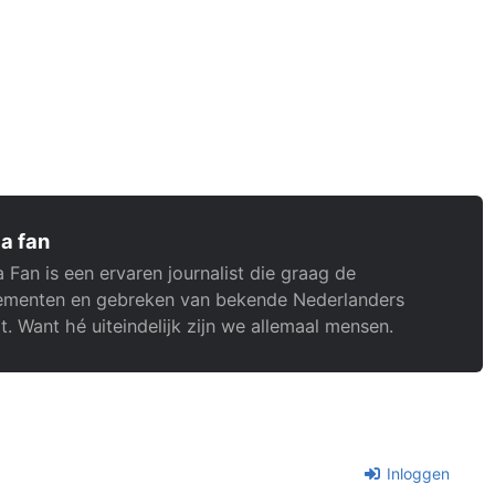
a fan
 Fan is een ervaren journalist die graag de
menten en gebreken van bekende Nederlanders
t. Want hé uiteindelijk zijn we allemaal mensen.
Inloggen