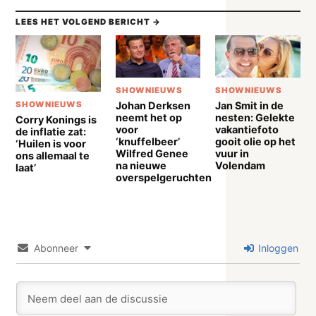
LEES HET VOLGEND BERICHT →
SHOWNIEUWS
SHOWNIEUWS
Johan Derksen
Jan Smit in de
SHOWNIEUWS
neemt het op
nesten: Gelekte
Corry Konings is
voor
vakantiefoto
de inflatie zat:
‘knuffelbeer’
gooit olie op het
‘Huilen is voor
Wilfred Genee
vuur in
ons allemaal te
na nieuwe
Volendam
laat’
overspelgeruchten
Abonneer
Inloggen