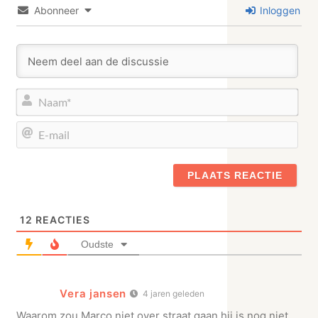
Abonneer
Inloggen
Naa
E-
mail
12
REACTIES
Oudste
Vera jansen
4 jaren geleden
Waarom zou Marco niet over straat gaan,hij is nog niet