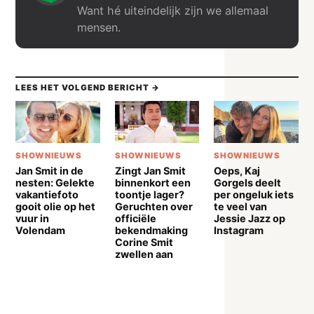
Want hé uiteindelijk zijn we allemaal
mensen.
LEES HET VOLGEND BERICHT →
SHOWNIEUWS
SHOWNIEUWS
SHOWNIEUWS
Jan Smit in de
Zingt Jan Smit
Oeps, Kaj
nesten: Gelekte
binnenkort een
Gorgels deelt
vakantiefoto
toontje lager?
per ongeluk iets
gooit olie op het
Geruchten over
te veel van
vuur in
officiële
Jessie Jazz op
Volendam
bekendmaking
Instagram
Corine Smit
zwellen aan