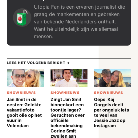
Utopia Fan is een ervaren journalist die
graag de mankementen en gebreken
van bekende Nederlanders onthult.
Want hé uiteindelijk zijn we allemaal
mensen.
LEES HET VOLGEND BERICHT →
SHOWNIEUWS
SHOWNIEUWS
SHOWNIEUWS
Jan Smit in de
Zingt Jan Smit
Oeps, Kaj
nesten: Gelekte
binnenkort een
Gorgels deelt
vakantiefoto
toontje lager?
per ongeluk iets
gooit olie op het
Geruchten over
te veel van
vuur in
officiële
Jessie Jazz op
Volendam
bekendmaking
Instagram
Corine Smit
zwellen aan