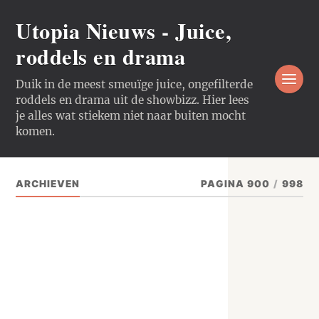
Utopia Nieuws - Juice,
roddels en drama
Duik in de meest smeuïge juice, ongefilterde
roddels en drama uit de showbizz. Hier lees
je alles wat stiekem niet naar buiten mocht
komen.
ARCHIEVEN
PAGINA 900
/
998