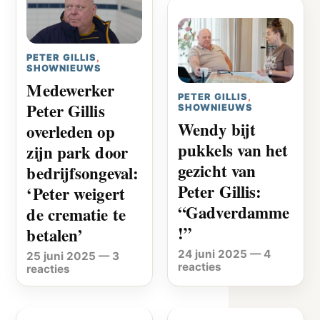
PETER GILLIS
,
SHOWNIEUWS
Medewerker
PETER GILLIS
,
Peter Gillis
SHOWNIEUWS
Wendy bijt
overleden op
pukkels van het
zijn park door
gezicht van
bedrijfsongeval:
Peter Gillis:
‘Peter weigert
“Gadverdamme
de crematie te
!”
betalen’
24 juni 2025
—
4
25 juni 2025
—
3
reacties
reacties