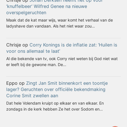
Chrisje
op
Johan Derksen neemt het op voor
‘knuffelbeer’ Wilfred Genee na nieuwe
overspelgeruchten
Maak dat de kat maar wijs, waar komt het verhaal van de
ladyshave dan vandaan. Als het niet waar zou…
Chrisje
op
Corry Konings is de inflatie zat: ‘Huilen is
voor ons allemaal te laat’
Al die bekende van tv, ook Corry niet weten bij God niet wat
er leeft bij de gewone man. De…
Eppo
op
Zingt Jan Smit binnenkort een toontje
lager? Geruchten over officiële bekendmaking
Corine Smit zwellen aan
Dat hele Volendam kruipt op elkaar en van elkaar. En
zondags in de kerk hebben Ze het over Sodom en…