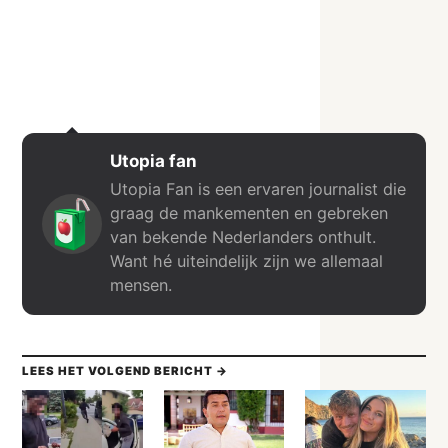
Utopia fan
Utopia Fan is een ervaren journalist die
graag de mankementen en gebreken
van bekende Nederlanders onthult.
Want hé uiteindelijk zijn we allemaal
mensen.
LEES HET VOLGEND BERICHT →