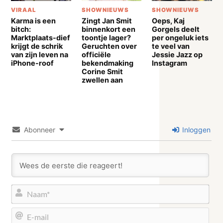
VIRAAL
SHOWNIEUWS
SHOWNIEUWS
Karma is een
Zingt Jan Smit
Oeps, Kaj
bitch:
binnenkort een
Gorgels deelt
Marktplaats-dief
toontje lager?
per ongeluk iets
krijgt de schrik
Geruchten over
te veel van
van zijn leven na
officiële
Jessie Jazz op
iPhone-roof
bekendmaking
Instagram
Corine Smit
zwellen aan
Abonneer
Inloggen
Naa
E-
mail