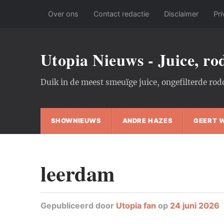
Over ons
Contact redactie
Disclaimer
Pri
Utopia Nieuws - Juice, r
Duik in de meest smeuïge juice, ongefilterde rod
SHOWNIEUWS
ANDRE HAZES
GEERT 
leerdam
Gepubliceerd
door
Utopia fan
op
24 juni 2026