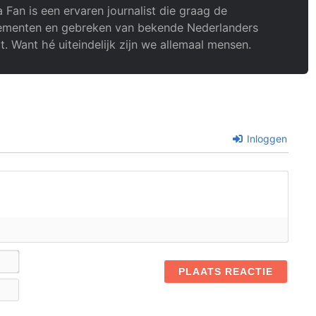
 Fan is een ervaren journalist die graag de
menten en gebreken van bekende Nederlanders
t. Want hé uiteindelijk zijn we allemaal mensen.
Inloggen
Naam*
E-
mail