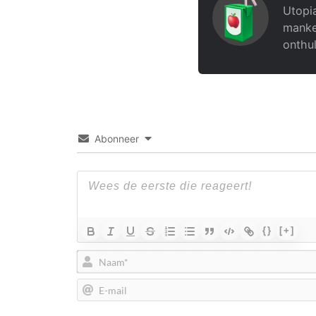
Utopia
manke
onthul
Abonneer
{}
[+]