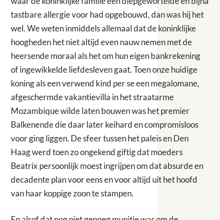
waar de koninklijke familie een diepgewortelde en bijna
tastbare allergie voor had opgebouwd, dan was hij het
wel. We weten inmiddels allemaal dat de koninklijke
hoogheden het niet altijd even nauw nemen met de
heersende moraal als het om hun eigen bankrekening
of ingewikkelde liefdesleven gaat. Toen onze huidige
koning als een verwend kind per se een megalomane,
afgeschermde vakantievilla in het straatarme
Mozambique wilde laten bouwen was het premier
Balkenende die daar later keihard en compromisloos
voor ging liggen. De sfeer tussen het paleis en Den
Haag werd toen zo ongekend giftig dat moeders
Beatrix persoonlijk moest ingrijpen om dat absurde en
decadente plan voor eens en voor altijd uit het hoofd
van haar koppige zoon te stampen.
En alsof dat nog niet genoeg munitie was om de