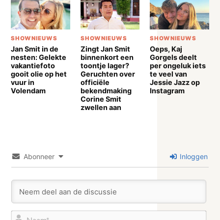
SHOWNIEUWS
SHOWNIEUWS
SHOWNIEUWS
Jan Smit in de
Zingt Jan Smit
Oeps, Kaj
nesten: Gelekte
binnenkort een
Gorgels deelt
vakantiefoto
toontje lager?
per ongeluk iets
gooit olie op het
Geruchten over
te veel van
vuur in
officiële
Jessie Jazz op
Volendam
bekendmaking
Instagram
Corine Smit
zwellen aan
Abonneer
Inloggen
Naa