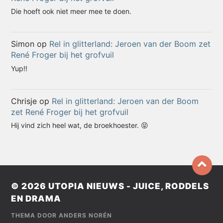
Die hoeft ook niet meer mee te doen.
Simon
op
Rel in glitterland: Jeroen van der Boom zet
René Froger bij het grofvuil
Yup!!
Chrisje
op
Rel in glitterland: Jeroen van der Boom
zet René Froger bij het grofvuil
Hij vind zich heel wat, de broekhoester. 😝
© 2026
UTOPIA NIEUWS - JUICE, RODDELS
EN DRAMA
THEMA DOOR
ANDERS NORÉN