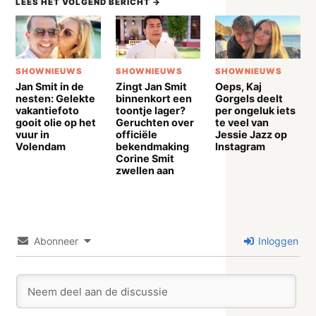
LEES HET VOLGEND BERICHT →
SHOWNIEUWS
SHOWNIEUWS
SHOWNIEUWS
Jan Smit in de
Zingt Jan Smit
Oeps, Kaj
nesten: Gelekte
binnenkort een
Gorgels deelt
vakantiefoto
toontje lager?
per ongeluk iets
gooit olie op het
Geruchten over
te veel van
vuur in
officiële
Jessie Jazz op
Volendam
bekendmaking
Instagram
Corine Smit
zwellen aan
Abonneer
Inloggen