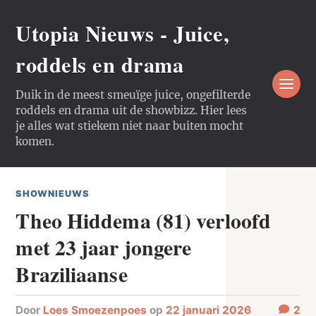
Utopia Nieuws - Juice,
roddels en drama
Duik in de meest smeuïge juice, ongefilterde
roddels en drama uit de showbizz. Hier lees
je alles wat stiekem niet naar buiten mocht
komen.
SHOWNIEUWS
Theo Hiddema (81) verloofd
met 23 jaar jongere
Braziliaanse
door
Loes Smoezenpoes
op
22 januari 2026
2