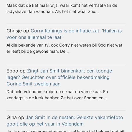
Maak dat de kat maar wijs, waar komt het verhaal van de
ladyshave dan vandaan. Als het niet waar zou…
Chrisje
op
Corry Konings is de inflatie zat: ‘Huilen is
voor ons allemaal te laat’
Al die bekende van tv, ook Corry niet weten bij God niet wat
er leeft bij de gewone man. De…
Eppo
op
Zingt Jan Smit binnenkort een toontje
lager? Geruchten over officiële bekendmaking
Corine Smit zwellen aan
Dat hele Volendam kruipt op elkaar en van elkaar. En
zondags in de kerk hebben Ze het over Sodom en…
Gina
op
Jan Smit in de nesten: Gelekte vakantiefoto
gooit olie op het vuur in Volendam
Ja. Is een vieze vreemdganger. Is al lange tijd bekend dat hij