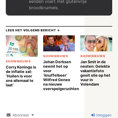
eenden voert met glutenvrije
broodkruimels.
LEES HET VOLGEND BERICHT →
SHOWNIEUWS
SHOWNIEUWS
Johan Derksen
Jan Smit in de
SHOWNIEUWS
neemt het op
nesten: Gelekte
Corry Konings is
voor
vakantiefoto
de inflatie zat:
‘knuffelbeer’
gooit olie op het
‘Huilen is voor
Wilfred Genee
vuur in
ons allemaal te
na nieuwe
Volendam
laat’
overspelgeruchten
Abonneer
Inloggen