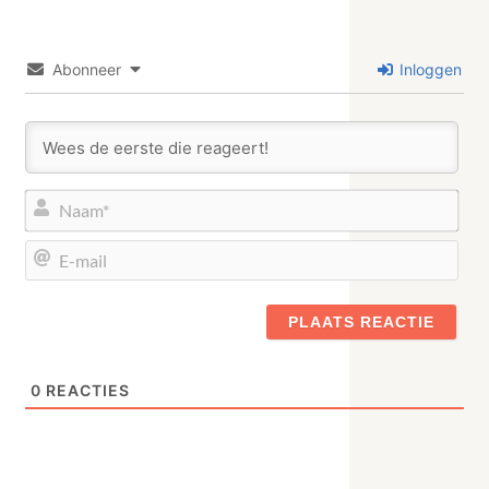
Abonneer
Inloggen
Naa
E-
mail
0
REACTIES