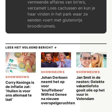
vermeende affaires van bn'ers,
verzamelt Loes cactussen en kun je
haar vinden in het park waar ze
eenden voert met glutenvrije
broodkruimels.
LEES HET VOLGEND BERICHT →
SHOWNIEUWS
SHOWNIEUWS
Johan Derksen
Jan Smit in de
SHOWNIEUWS
neemt het op
nesten: Gelekte
Corry Konings is
voor
vakantiefoto
de inflatie zat:
‘knuffelbeer’
gooit olie op het
‘Huilen is voor
Wilfred Genee
vuur in
ons allemaal te
na nieuwe
Volendam
laat’
overspelgeruchten