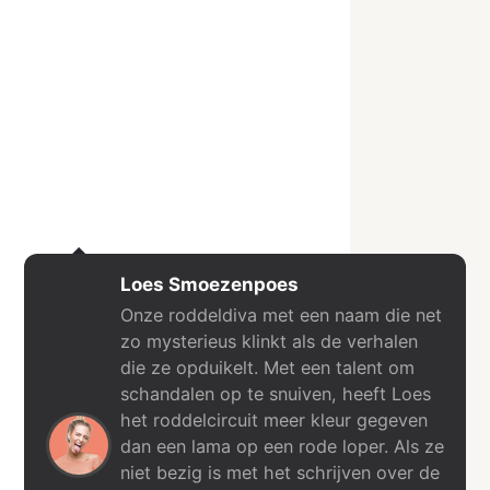
Loes Smoezenpoes
Onze roddeldiva met een naam die net
zo mysterieus klinkt als de verhalen
die ze opduikelt. Met een talent om
schandalen op te snuiven, heeft Loes
het roddelcircuit meer kleur gegeven
dan een lama op een rode loper. Als ze
niet bezig is met het schrijven over de