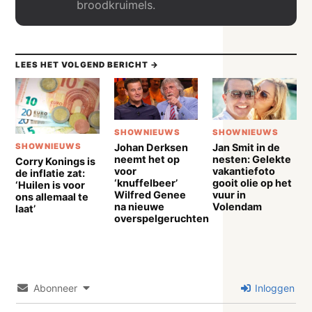
broodkruimels.
LEES HET VOLGEND BERICHT →
SHOWNIEUWS
SHOWNIEUWS
Johan Derksen
Jan Smit in de
SHOWNIEUWS
neemt het op
nesten: Gelekte
Corry Konings is
voor
vakantiefoto
de inflatie zat:
‘knuffelbeer’
gooit olie op het
‘Huilen is voor
Wilfred Genee
vuur in
ons allemaal te
na nieuwe
Volendam
laat’
overspelgeruchten
Abonneer
Inloggen