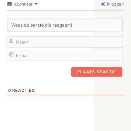
Abonneer
Inloggen
Naa
E-
mail
0
REACTIES