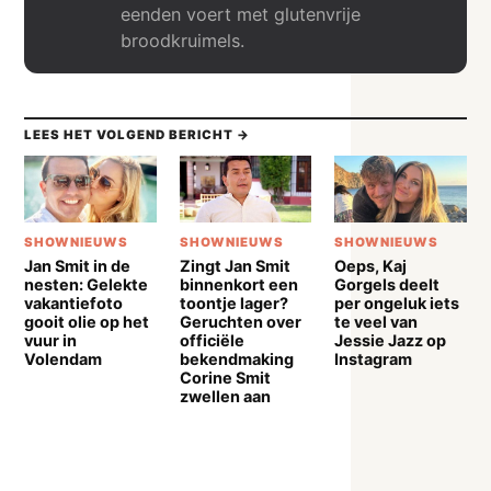
eenden voert met glutenvrije
broodkruimels.
LEES HET VOLGEND BERICHT →
SHOWNIEUWS
SHOWNIEUWS
SHOWNIEUWS
Jan Smit in de
Zingt Jan Smit
Oeps, Kaj
nesten: Gelekte
binnenkort een
Gorgels deelt
vakantiefoto
toontje lager?
per ongeluk iets
gooit olie op het
Geruchten over
te veel van
vuur in
officiële
Jessie Jazz op
Volendam
bekendmaking
Instagram
Corine Smit
zwellen aan