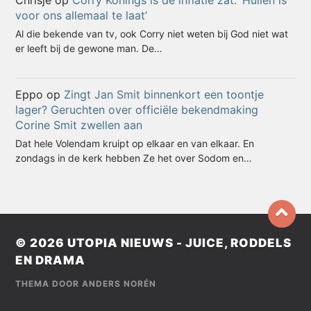
Chrisje
op
Corry Konings is de inflatie zat: ‘Huilen is
voor ons allemaal te laat’
Al die bekende van tv, ook Corry niet weten bij God niet wat
er leeft bij de gewone man. De…
Eppo
op
Zingt Jan Smit binnenkort een toontje
lager? Geruchten over officiële bekendmaking
Corine Smit zwellen aan
Dat hele Volendam kruipt op elkaar en van elkaar. En
zondags in de kerk hebben Ze het over Sodom en…
© 2026
UTOPIA NIEUWS - JUICE, RODDELS
EN DRAMA
THEMA DOOR
ANDERS NORÉN