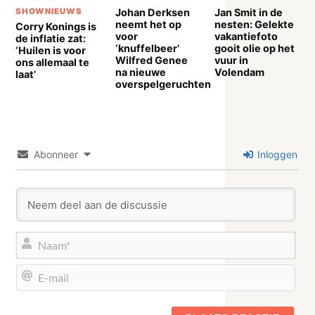
Johan Derksen
Jan Smit in de
SHOWNIEUWS
neemt het op
nesten: Gelekte
Corry Konings is
voor
vakantiefoto
de inflatie zat:
‘knuffelbeer’
gooit olie op het
‘Huilen is voor
Wilfred Genee
vuur in
ons allemaal te
na nieuwe
Volendam
laat’
overspelgeruchten
Abonneer
Inloggen
Naa
E-
mail