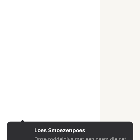
Loes Smoezenpoes
Onze roddeldiva met een naam die net