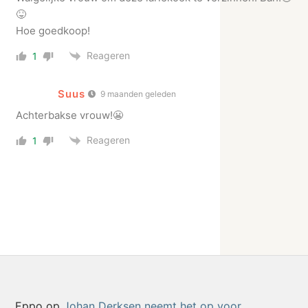
😝
Hoe goedkoop!
Reageren
1
Suus
9 maanden geleden
Achterbakse vrouw!😬
Reageren
1
Eppo
op
Johan Derksen neemt het op voor