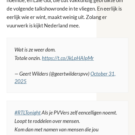
noemde, en Lale Gül, die dat vakkundig gebruikte om
de volgende talkshowronde in te vliegen. En eerlijk is
eerlijk wie er wint, maakt weinig uit. Zolang er
vuurwerk is kijkt Nederland mee.
Wat is ze weer dom.
Totale onzin.
https://t.co/JkLpHAIpMr
— Geert Wilders (@geertwilderspvv)
October 31,
2025
#RTLTonight
Als je PVVers zelf eencelligen noemt.
Loopt te roddelen over mensen.
Kom dan met namen van mensen die jou