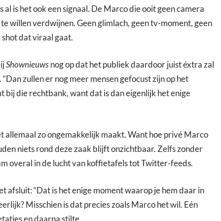
 al is het ook een signaal. De Marco die ooit geen camera
l te willen verdwijnen. Geen glimlach, geen tv-moment, geen
shot dat viraal gaat.
ij
Shownieuws
nog op dat het publiek daardoor juist éxtra zal
. “Dan zullen er nog meer mensen gefocust zijn op het
bij die rechtbank, want dat is dan eigenlijk het enige
het allemaal zo ongemakkelijk maakt. Want hoe privé Marco
den niets rond deze zaak blijft onzichtbaar. Zelfs zonder
m overal in de lucht van koffietafels tot Twitter-feeds.
t afsluit: “Dat is het enige moment waarop je hem daar in
eerlijk? Misschien is dat precies zoals Marco het wil. Eén
taties en daarna stilte.