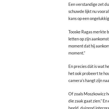
Een verstandige zet dus
schuwde lijkt nu voora
kans op een ongelukkig 
Tooske Ragas merkte b
letten op zijn aankomst
moment dat hij aankomt 
moment.”
En precies dát is wat 
het ook probeert te hou
camera’s hangt zijn naa
Of zoals Moszkowicz he
die zaak gaat zien.” En 
beeld, duizend interpre