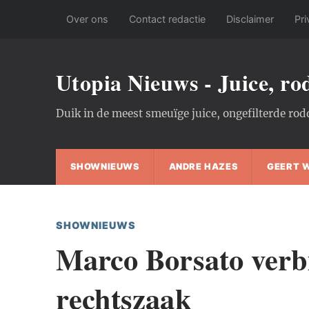
Over ons
Contact redactie
Disclaimer
Pri
Utopia Nieuws - Juice, r
Duik in de meest smeuïge juice, ongefilterde rod
SHOWNIEUWS
ANDRE HAZES
GEERT 
SHOWNIEUWS
Marco Borsato verbi
rechtszaak