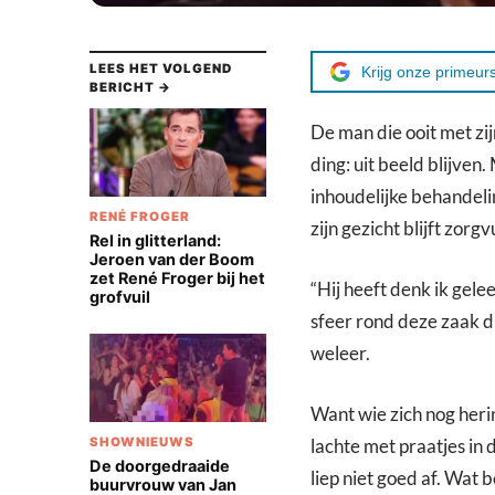
LEES HET VOLGEND
Krijg onze primeurs
BERICHT →
De man die ooit met zi
ding: uit beeld blijven
inhoudelijke behandeli
RENÉ FROGER
zijn gezicht blijft zorg
Rel in glitterland:
Jeroen van der Boom
zet René Froger bij het
“Hij heeft denk ik gelee
grofvuil
sfeer rond deze zaak du
weleer.
Want wie zich nog heri
SHOWNIEUWS
lachte met praatjes in 
De doorgedraaide
liep niet goed af. Wat 
buurvrouw van Jan