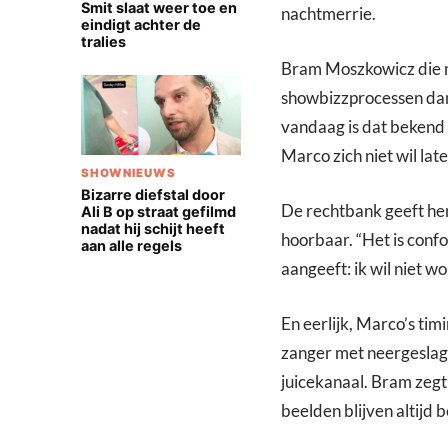
Smit slaat weer toe en
nachtmerrie.
eindigt achter de
tralies
Bram Moszkowicz die me
showbizzprocessen dan t
vandaag is dat bekend 
Marco zich niet wil late
SHOWNIEUWS
Bizarre diefstal door
De rechtbank geeft hem g
Ali B op straat gefilmd
nadat hij schijt heeft
hoorbaar. “Het is conf
aan alle regels
aangeeft: ik wil niet w
En eerlijk, Marco’s tim
zanger met neergeslage
juicekanaal. Bram zegt
beelden blijven altijd b