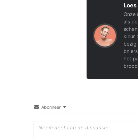
Loes
Onze 
als de
schand
kleur 
bezig 
bn'ers
het pa
brood
Abonneer