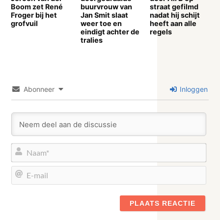
Boom zet René
buurvrouw van
straat gefilmd
Froger bij het
Jan Smit slaat
nadat hij schijt
grofvuil
weer toe en
heeft aan alle
eindigt achter de
regels
tralies
Abonneer
Inloggen
Naa
E-
mail