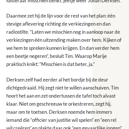
luisteraar misschien denkt: jeetje weer Johan Derksen.”
Daarmee zet hij de lijn voor de rest van het plan: één
stevige aflevering richting de verkiezingen en dan
radiostilte. “Laten we misschien nog in aanloop naar de
verkiezingen één uitzending maken over hem. Kijken of
we hem te spreken kunnen krijgen. En dan verder hem
een beetje negeren”, besluit Tim. Waarop Marije
praktisch knikt: “Misschien is dat beter, ja.”
Derksen zelf had eerder al het bordje bij de deur
dichtgedraaid. Hij zegt niet te willen aanschuiven. Tim
hoort het aan en zet ondertussen de tafel toch alvast
klaar. Niet om geschreeuw te orkestreren, zegt hij,
maar om te toetsen. Derksen noemde hem immers
iemand die “officier van justitie wil spelen” en “een rel
wil creëren” en plakte daar ook “een gevaarlijke jongen”