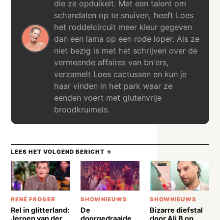
die ze opduikelt. Met een talent om
schandalen op te snuiven, heeft Loes
het roddelcircuit meer kleur gegeven
dan een lama op een rode loper. Als ze
niet bezig is met het schrijven over de
vermeende affaires van bn'ers,
verzamelt Loes cactussen en kun je
haar vinden in het park waar ze
eenden voert met glutenvrije
broodkruimels.
LEES HET VOLGEND BERICHT →
RENÉ FROGER
SHOWNIEUWS
SHOWNIEUWS
Rel in glitterland:
De
Bizarre diefstal
Jeroen van der
doorgedraaide
door Ali B op