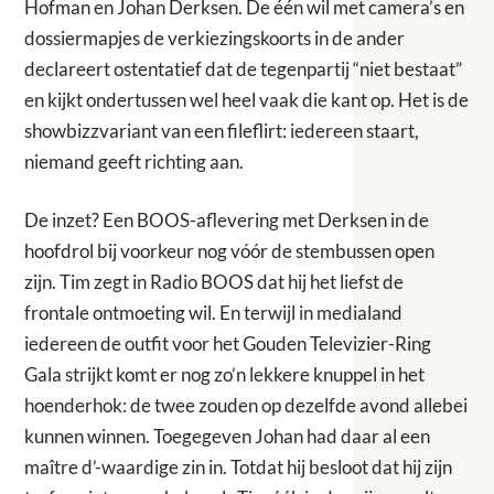
Hofman en Johan Derksen. De één wil met camera’s en
dossiermapjes de verkiezingskoorts in de ander
declareert ostentatief dat de tegenpartij “niet bestaat”
en kijkt ondertussen wel heel vaak die kant op. Het is de
showbizzvariant van een fileflirt: iedereen staart,
niemand geeft richting aan.
De inzet? Een BOOS-aflevering met Derksen in de
hoofdrol bij voorkeur nog vóór de stembussen open
zijn. Tim zegt in Radio BOOS dat hij het liefst de
frontale ontmoeting wil. En terwijl in medialand
iedereen de outfit voor het Gouden Televizier-Ring
Gala strijkt komt er nog zo’n lekkere knuppel in het
hoenderhok: de twee zouden op dezelfde avond allebei
kunnen winnen. Toegegeven Johan had daar al een
maître d’-waardige zin in. Totdat hij besloot dat hij zijn