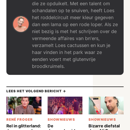
die ze opduikelt. Met een talent om
schandalen op te snuiven, heeft Loes
het roddelcircuit meer kleur gegeven
dan een lama op een rode loper. Als ze
niet bezig is met het schrijven over de
vermeende affaires van bn'ers,
verzamelt Loes cactussen en kun je
haar vinden in het park waar ze
eenden voert met glutenvrije
broodkruimels.
LEES HET VOLGEND BERICHT →
RENÉ FROGER
SHOWNIEUWS
SHOWNIEUWS
Rel in glitterland:
De
Bizarre diefstal