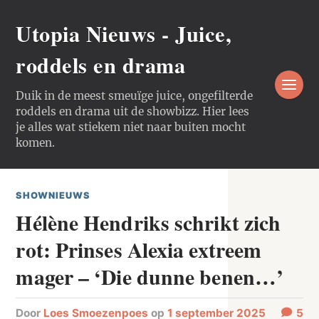
Utopia Nieuws - Juice,
roddels en drama
Duik in de meest smeuïge juice, ongefilterde
roddels en drama uit de showbizz. Hier lees
je alles wat stiekem niet naar buiten mocht
komen.
SHOWNIEUWS
Hélène Hendriks schrikt zich
rot: Prinses Alexia extreem
mager – ‘Die dunne benen…’
door
Loes Smoezenpoes
op
1 september 2025
5