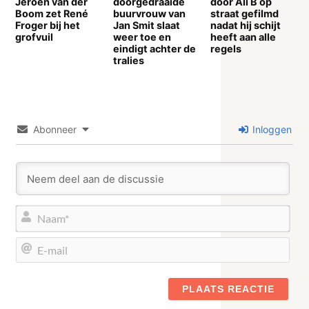
Jeroen van der
doorgedraaide
door Ali B op
Boom zet René
buurvrouw van
straat gefilmd
Froger bij het
Jan Smit slaat
nadat hij schijt
grofvuil
weer toe en
heeft aan alle
eindigt achter de
regels
tralies
Abonneer
Inloggen
Naa
E-
mail