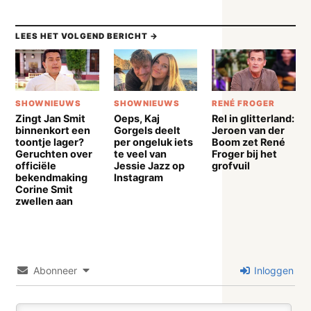
LEES HET VOLGEND BERICHT →
SHOWNIEUWS
SHOWNIEUWS
RENÉ FROGER
Zingt Jan Smit
Oeps, Kaj
Rel in glitterland:
binnenkort een
Gorgels deelt
Jeroen van der
toontje lager?
per ongeluk iets
Boom zet René
Geruchten over
te veel van
Froger bij het
officiële
Jessie Jazz op
grofvuil
bekendmaking
Instagram
Corine Smit
zwellen aan
Abonneer
Inloggen