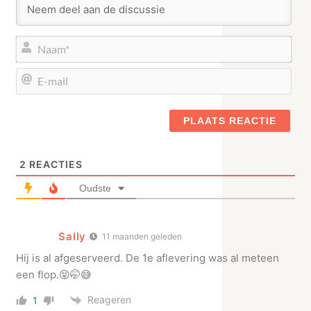
Naa
E-
mail
2
REACTIES
Oudste
Sally
11 maanden geleden
Hij is al afgeserveerd. De 1e aflevering was al meteen
een flop.😝🤭😅
Reageren
1