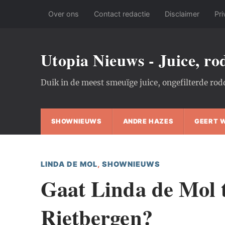
Over ons
Contact redactie
Disclaimer
Pri
Utopia Nieuws - Juice, r
Duik in de meest smeuïge juice, ongefilterde rod
SHOWNIEUWS
ANDRE HAZES
GEERT 
LINDA DE MOL
,
SHOWNIEUWS
Gaat Linda de Mol 
Rietbergen?