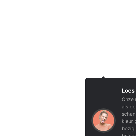
Loes
Onze 
als de
schand
kleur 
bezig 
bn'ers