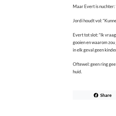
Maar Evert is nuchter: 
Jordi houdt vol: “Kunne
Evert tot slot: “Ik vraa
gooien en waarom zou j
in elk geval geen kinder
Oftewel: geen ring geen
huid.
Share