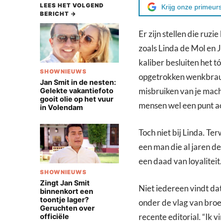
LEES HET VOLGEND
Krijg onze primeurs
BERICHT →
Er zijn stellen die ruzi
zoals Linda de Mol en 
kaliber besluiten het t
SHOWNIEUWS
opgetrokken wenkbrauw
Jan Smit in de nesten:
misbruiken van je mach
Gelekte vakantiefoto
gooit olie op het vuur
mensen wel een punt ac
in Volendam
Toch niet bij Linda. Ter
een man die al jaren de 
een daad van loyaliteit
SHOWNIEUWS
Zingt Jan Smit
Niet iedereen vindt da
binnenkort een
toontje lager?
onder de vlag van broe
Geruchten over
recente editorial. “Ik 
officiële