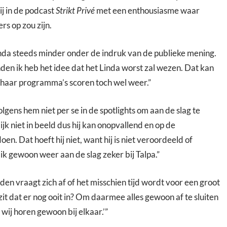
ij in de podcast
Strikt Privé
met een enthousiasme waar
rs op zou zijn.
nda steeds minder onder de indruk van de publieke mening.
en ik heb het idee dat het Linda worst zal wezen. Dat kan
 haar programma’s scoren toch wel weer.”
lgens hem niet per se in de spotlights om aan de slag te
ijk niet in beeld dus hij kan onopvallend en op de
en. Dat hoeft hij niet, want hij is niet veroordeeld of
ik gewoon weer aan de slag zeker bij Talpa.”
en vraagt zich af of het misschien tijd wordt voor een groot
zit dat er nog ooit in? Om daarmee alles gewoon af te sluiten
 wij horen gewoon bij elkaar.’”