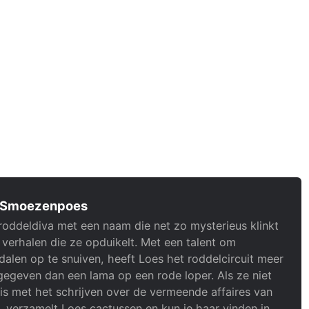
 Smoezenpoes
roddeldiva met een naam die net zo mysterieus klinkt
 verhalen die ze opduikelt. Met een talent om
alen op te snuiven, heeft Loes het roddelcircuit meer
gegeven dan een lama op een rode loper. Als ze niet
is met het schrijven over de vermeende affaires van
, verzamelt Loes cactussen en kun je haar vinden in