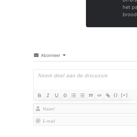
het pa
brood
Abonneer
{}
[+]