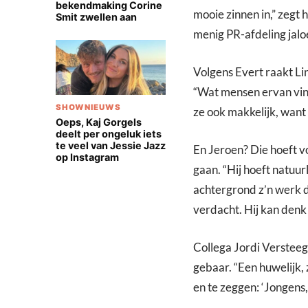
bekendmaking Corine
mooie zinnen in,” zegt h
Smit zwellen aan
menig PR-afdeling jaloe
Volgens Evert raakt Li
“Wat mensen ervan vind
SHOWNIEUWS
ze ook makkelijk, want
Oeps, Kaj Gorgels
deelt per ongeluk iets
te veel van Jessie Jazz
En Jeroen? Die hoeft vo
op Instagram
gaan. “Hij hoeft natuurl
achtergrond z’n werk do
verdacht. Hij kan denk 
Collega Jordi Versteegd
gebaar. “Een huwelijk, 
en te zeggen: ‘Jongens,