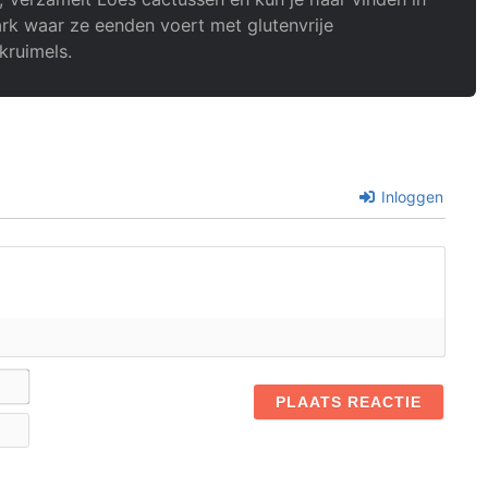
rk waar ze eenden voert met glutenvrije
kruimels.
Inloggen
Naam*
E-
mail