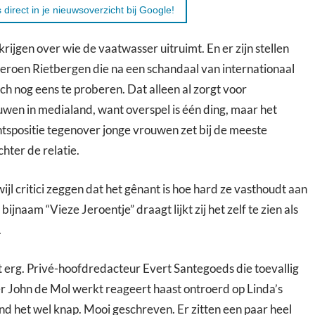
 direct in je nieuwsoverzicht bij Google!
e krijgen over wie de vaatwasser uitruimt. En er zijn stellen
Jeroen Rietbergen die na een schandaal van internationaal
óch nog eens te proberen. Dat alleen al zorgt voor
en in medialand, want overspel is één ding, maar het
tspositie tegenover jonge vrouwen zet bij de meeste
hter de relatie.
wijl critici zeggen dat het gênant is hoe hard ze vasthoudt aan
bijnaam “Vieze Jeroentje” draagt lijkt zij het zelf te zien als
.
t erg. Privé-hoofdredacteur Evert Santegoeds die toevallig
r John de Mol werkt reageert haast ontroerd op Linda’s
vind het wel knap. Mooi geschreven. Er zitten een paar heel