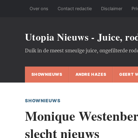
Over ons
Contact redactie
Disclaimer
Pri
Utopia Nieuws - Juice, r
Duik in de meest smeuïge juice, ongefilterde rod
SHOWNIEUWS
ANDRE HAZES
GEERT 
SHOWNIEUWS
Monique Westenberg
slecht nieuws