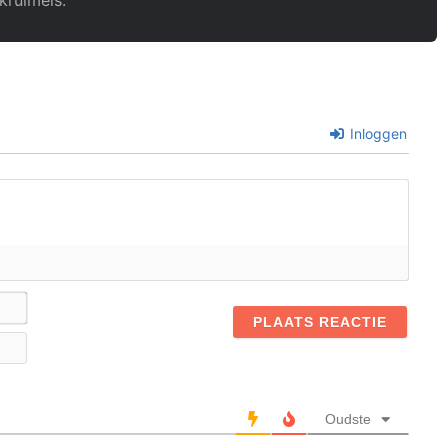
Inloggen
Naam*
E-
mail
Oudste