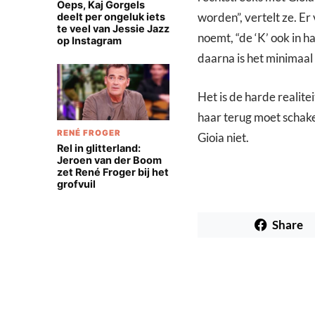
Oeps, Kaj Gorgels
worden”, vertelt ze. Er
deelt per ongeluk iets
te veel van Jessie Jazz
noemt, “de ‘K’ ook in h
op Instagram
daarna is het minimaal
Het is de harde realit
haar terug moet schake
RENÉ FROGER
Gioia niet.
Rel in glitterland:
Jeroen van der Boom
zet René Froger bij het
grofvuil
Share