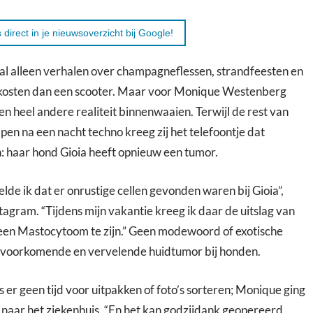
 direct in je nieuwsoverzicht bij Google!
al alleen verhalen over champagneflessen, strandfeesten en
 kosten dan een scooter. Maar voor Monique Westenberg
 heel andere realiteit binnenwaaien. Terwijl de rest van
lapen na een nacht techno kreeg zij het telefoontje dat
 haar hond Gioia heeft opnieuw een tumor.
lde ik dat er onrustige cellen gevonden waren bij Gioia”,
tagram. “Tijdens mijn vakantie kreeg ik daar de uitslag van
 een Mastocytoom te zijn.” Geen modewoord of exotische
elvoorkomende en vervelende huidtumor bij honden.
 er geen tijd voor uitpakken of foto’s sorteren; Monique ging
 naar het ziekenhuis. “En het kan godzijdank geopereerd