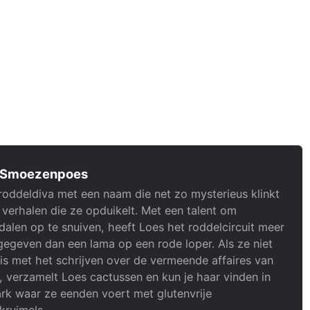
 Smoezenpoes
roddeldiva met een naam die net zo mysterieus klinkt
 verhalen die ze opduikelt. Met een talent om
alen op te snuiven, heeft Loes het roddelcircuit meer
gegeven dan een lama op een rode loper. Als ze niet
is met het schrijven over de vermeende affaires van
, verzamelt Loes cactussen en kun je haar vinden in
rk waar ze eenden voert met glutenvrije
kruimels.