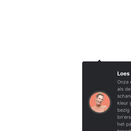
Loes
Onze 
als de
schand
kleur 
bezig 
bn'ers
het pa
brood