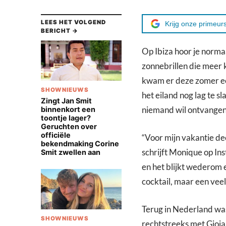
LEES HET VOLGEND
Krijg onze primeurs
BERICHT →
Op Ibiza hoor je norma
zonnebrillen die meer
kwam er deze zomer een
SHOWNIEUWS
het eiland nog lag te s
Zingt Jan Smit
niemand wil ontvangen:
binnenkort een
toontje lager?
Geruchten over
officiële
“Voor mijn vakantie dee
bekendmaking Corine
schrijft Monique op Ins
Smit zwellen aan
en het blijkt wederom
cocktail, maar een ve
Terug in Nederland was
SHOWNIEUWS
rechtstreeks met Gioia