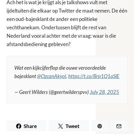
Ach het is wat je krijgt als je talkshows vult met
ijdeltuiten die elkaar op Twitter de maat nemen. De één
een oud-bajesklant de ander een politieke
vechthanekam. Ondertussen blijft de rest van
Nederland vooral achter met de vraag: waar is die
afstandsbediening gebleven?
Wat een kijkcijferflop die ouwe veroordeelde
bajesklant
@OzcanAkyol
.
https://t.co/Brp1Q1aSlE
— Geert Wilders (@geertwilderspvv)
July 28, 2025
Share
Tweet