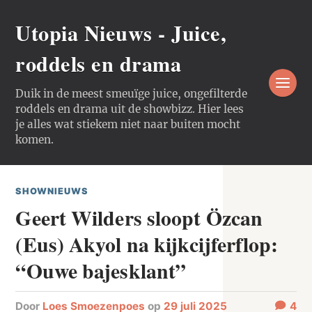
Utopia Nieuws - Juice,
roddels en drama
Duik in de meest smeuïge juice, ongefilterde
roddels en drama uit de showbizz. Hier lees
je alles wat stiekem niet naar buiten mocht
komen.
SHOWNIEUWS
Geert Wilders sloopt Özcan
(Eus) Akyol na kijkcijferflop:
“Ouwe bajesklant”
door
Loes Smoezenpoes
op
29 juli 2025
4