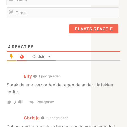
E-
mail
4
REACTIES
Oudste
Elly
1 jaar geleden
Sprak de ene veroordeelde tegen de ander .Ja lekker
koffie.
Reageren
0
Chrisje
1 jaar geleden
Dat gebeurt er nu, als je bij een goede vriend een dolk