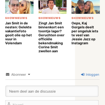
SHOWNIEUWS
SHOWNIEUWS
SHOWNIEUWS
Jan Smit in de
Zingt Jan Smit
Oeps, Kaj
nesten: Gelekte
binnenkort een
Gorgels deelt
vakantiefoto
toontje lager?
per ongeluk iets
gooit olie op het
Geruchten over
te veel van
vuur in
officiële
Jessie Jazz op
Volendam
bekendmaking
Instagram
Corine Smit
zwellen aan
Abonneer
Inloggen
Naa