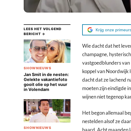
LEES HET VOLGEND
Krijg onze primeurs
BERICHT →
Wie dacht dat het leve
champagne, hysterische 
vastgoedblunders van 
SHOWNIEUWS
koppel van Noordwijk l
Jan Smit in de nesten:
dacht dat ze lachend n
Gelekte vakantiefoto
gooit olie op het vuur
moeten zijn eindigde i
in Volendam
wijnen niet tegenop ka
Het begon allemaal be
nestelden alsof ze daar
SHOWNIEUWS
haard. Acht maanden la