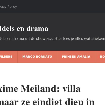
vacy Policy
oddels en drama
dels en drama uit de showbizz. Hier lees je alles wat stiek
WILDERS
MARCO BORSATO
PRINSES AMALIA
BO
ime Meiland: villa
maar ze eindigt diep in