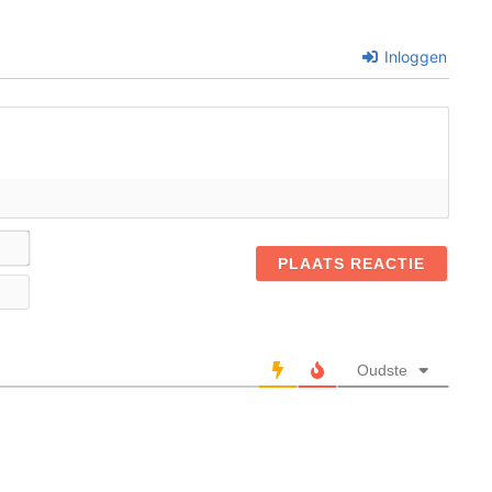
Inloggen
Naam*
E-
mail
Oudste