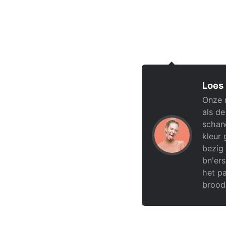
Loes
Onze 
als de
schand
kleur 
bezig 
bn'ers
het pa
brood