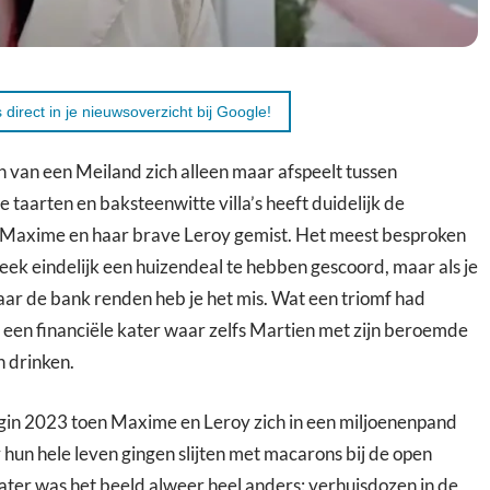
 direct in je nieuwsoverzicht bij Google!
n van een Meiland zich alleen maar afspeelt tussen
taarten en baksteenwitte villa’s heeft duidelijk de
Maxime en haar brave Leroy gemist. Het meest besproken
eek eindelijk een huizendeal te hebben gescoord, maar als je
aar de bank renden heb je het mis. Wat een triomf had
n een financiële kater waar zelfs Martien met zijn beroemde
n drinken.
gin 2023 toen Maxime en Leroy zich in een miljoenenpand
 hun hele leven gingen slijten met macarons bij de open
ter was het beeld alweer heel anders: verhuisdozen in de