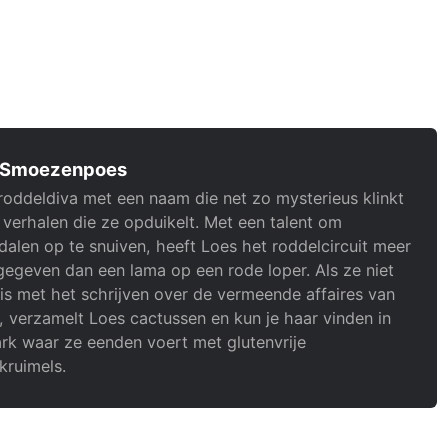
 Smoezenpoes
roddeldiva met een naam die net zo mysterieus klinkt
 verhalen die ze opduikelt. Met een talent om
alen op te snuiven, heeft Loes het roddelcircuit meer
gegeven dan een lama op een rode loper. Als ze niet
is met het schrijven over de vermeende affaires van
, verzamelt Loes cactussen en kun je haar vinden in
rk waar ze eenden voert met glutenvrije
kruimels.