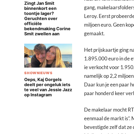
Zingt Jan Smit
gang, makelaarsfolders 
binnenkort een
toontje lager?
Leroy. Eerst probeerden
Geruchten over
officiële
miljoen euro. Geen kope
bekendmaking Corine
gemaakt.
Smit zwellen aan
Het prijskaartje ging 
1.895.000 euro in de e
ie verkocht voor 1.950.
SHOWNIEUWS
namelijk op 2,2 miljoen
Oeps, Kaj Gorgels
Daar kun je een paar h
deelt per ongeluk iets
te veel van Jessie Jazz
paar honderd keer ver
op Instagram
De makelaar mocht RTL
eenmaal de markt is”.
bevestigde zelf dat ze 