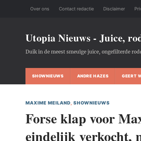
Over ons
Contact redactie
Disclaimer
Pri
Utopia Nieuws - Juice, r
Duik in de meest smeuïge juice, ongefilterde rod
SHOWNIEUWS
ANDRE HAZES
GEERT 
MAXIME MEILAND
,
SHOWNIEUWS
Forse klap voor Max
eindelijk verkocht, 