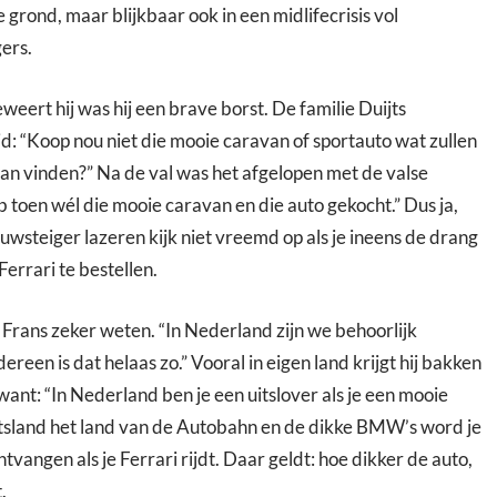
e grond, maar blijkbaar ook in een midlifecrisis vol
ers.
eert hij was hij een brave borst. De familie Duijts
: “Koop nou niet die mooie caravan of sportauto wat zullen
an vinden?” Na de val was het afgelopen met de valse
 toen wél die mooie caravan en die auto gekocht.” Dus ja,
ouwsteiger lazeren kijk niet vreemd op als je ineens de drang
errari te bestellen.
s Frans zeker weten. “In Nederland zijn we behoorlijk
edereen is dat helaas zo.” Vooral in eigen land krijgt hij bakken
 want: “In Nederland ben je een uitslover als je een mooie
uitsland het land van de Autobahn en de dikke BMW’s word je
tvangen als je Ferrari rijdt. Daar geldt: hoe dikker de auto,
.