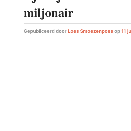
miljonair
Gepubliceerd
door
Loes Smoezenpoes
op
11 j