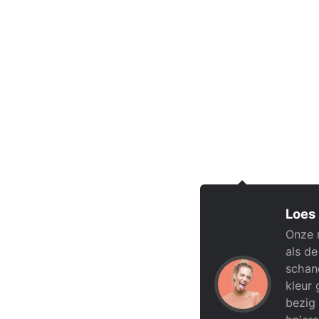
Loes
Onze 
als de
schand
kleur 
bezig 