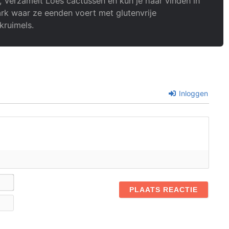
, verzamelt Loes cactussen en kun je haar vinden in
rk waar ze eenden voert met glutenvrije
kruimels.
Inloggen
Naam*
E-
mail