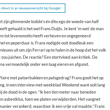
 direct in je nieuwsoverzicht bij Google!
met zijn glimmende bolide’s én dito ego de woede van half
eft gehaald is het wel Frans Duijts. Je kent ‘m wel: de man
aam tot levensmotto heeft verheven en ongegeneerd
snel en peperduur is. Frans nodigde ooit doodleuk een
euws uit om zijn Ferrari op te halen in de hoop dat het volk
ou juichen. De reactie? Een stortvloed aan kritiek. De
rna vermoedelijk onder een laag eieren en afgunst.
faire met patserbakken en patsgedrag? Frans gooit het op
ing, in een interview met weekblad Weekend want ooit lang
ij de dood in de ogen. “Ik ben tien meter naar beneden
en asbestklus, toen we platen verwijderden. Het vangnet
anier verankerd, waardoor ik een vrije val maakte.” Frans