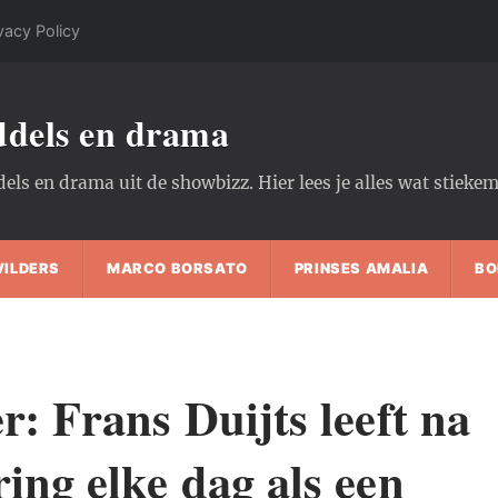
vacy Policy
oddels en drama
dels en drama uit de showbizz. Hier lees je alles wat stiek
WILDERS
MARCO BORSATO
PRINSES AMALIA
BO
r: Frans Duijts leeft na
ing elke dag als een