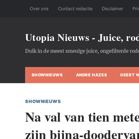
Over ons
Contact redactie
Disclaimer
Pri
Utopia Nieuws - Juice, r
Duik in de meest smeuïge juice, ongefilterde rod
SHOWNIEUWS
ANDRE HAZES
GEERT 
SHOWNIEUWS
Na val van tien mete
zijn bijna-doodervar