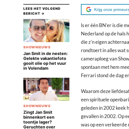
LEES HET VOLGEND
Krijg onze primeurs
BERICHT →
ls er één BN’er is die 
Nederland op de hals he
die z’n eigen achtern
SHOWNIEUWS
rondtoert in alles wat 
Jan Smit in de nesten:
cameraploeg van Showni
Gelekte vakantiefoto
gooit olie op het vuur
spontaan met hem mee z
in Volendam
Ferrari stond de dag e
Waarom deze liefdesaf
een spirituele openbar
SHOWNIEUWS
geleden in 2002 keek h
Zingt Jan Smit
gevallen in 2002. Op e
binnenkort een
toontje lager?
was op een verkeerde m
Geruchten over