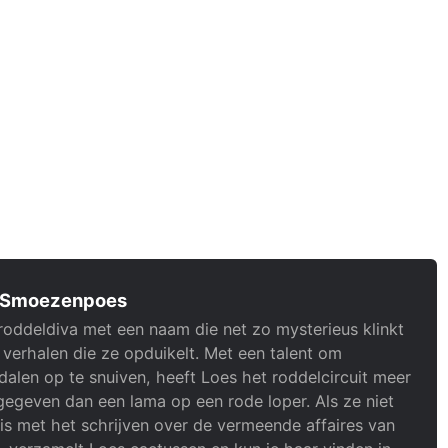
 Smoezenpoes
roddeldiva met een naam die net zo mysterieus klinkt
 verhalen die ze opduikelt. Met een talent om
alen op te snuiven, heeft Loes het roddelcircuit meer
gegeven dan een lama op een rode loper. Als ze niet
is met het schrijven over de vermeende affaires van