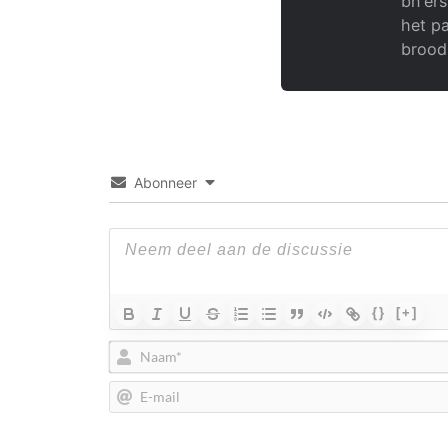
bn'ers
het pa
brood
Abonneer
{}
[+]