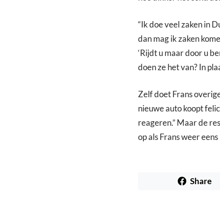
“Ik doe veel zaken in D
dan mag ik zaken kome
‘Rijdt u maar door u be
doen ze het van? In pla
Zelf doet Frans overige
nieuwe auto koopt felic
reageren.” Maar de res
op als Frans weer eens
Share