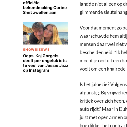
officiële
landde niet alleen op d
bekendmaking Corine
glimmende sleutelhang
Smit zwellen aan
Voor dat moment zo bew
waarschuwde hem altijd
mensen daar wel niet v
SHOWNIEUWS
bescheidenheid. “Ik heb
Oeps, Kaj Gorgels
mocht je ooit uit een b
deelt per ongeluk iets
te veel van Jessie Jazz
voelt om een knalrode F
op Instagram
Is het jaloezie? Volgen
afgunstig. Bij vrijwel i
kritiek over zich heen,
auto rijdt.” Maar in D
juist met open armen on
hoe dikker het contract