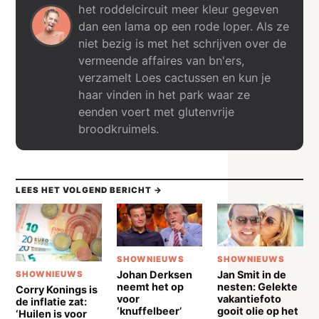
het roddelcircuit meer kleur gegeven
dan een lama op een rode loper. Als ze
niet bezig is met het schrijven over de
vermeende affaires van bn'ers,
verzamelt Loes cactussen en kun je
haar vinden in het park waar ze
eenden voert met glutenvrije
broodkruimels.
LEES HET VOLGEND BERICHT →
SHOWNIEUWS
SHOWNIEUWS
Johan Derksen
Jan Smit in de
SHOWNIEUWS
neemt het op
nesten: Gelekte
Corry Konings is
voor
vakantiefoto
de inflatie zat:
‘knuffelbeer’
gooit olie op het
‘Huilen is voor