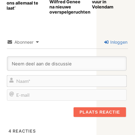
Wilfred Genee
vuur in
ons allemaal te
na nieuwe
Volendam
laat’
overspelgeruchten
Abonneer
Inloggen
Naa
E-
mail
4
REACTIES