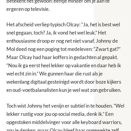
betekent het gewoon: eentje minder om je aan te
ergeren op televisie.
Het afscheid verliep typisch Olcay: “Ja, het is best wel
snel gegaan, toch? Ja, ik vond het wel leuk.” Het
enthousiasme droop er nog net niet vanaf. Johnny de
Mol deed nog een poging tot medeleven: “Zwart gat?”
Maar Olcay had haar koffers in gedachten al gepakt.
“Nou ik ga eerst heel lekker op vakantie en daar heb ik
wel echt zin in.” We gunnen haar die rust als je
wekenlang digitaal gesteinigd wordt door boze kijkers
en oud-voetbalanalisten kun je wel wat zon gebruiken.
Toch wist Johnny het venijn er subtiel in te houden. “Wel
lekker rustig voor jou op social media, denk ik.” Een
opgestoken middelvinger voor alle keyboard warriors,
zou je denken, maar Olcay bleef haar opgewekte zelf.