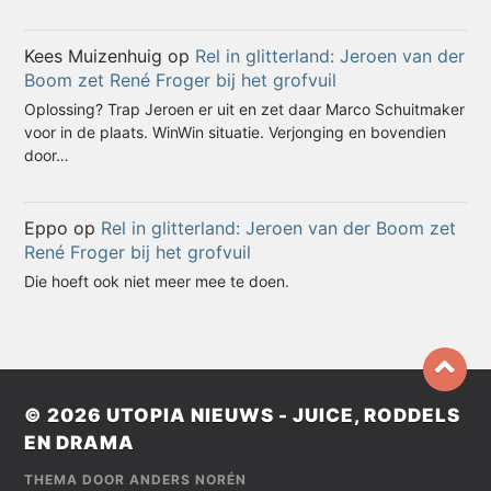
Kees Muizenhuig
op
Rel in glitterland: Jeroen van der
Boom zet René Froger bij het grofvuil
Oplossing? Trap Jeroen er uit en zet daar Marco Schuitmaker
voor in de plaats. WinWin situatie. Verjonging en bovendien
door…
Eppo
op
Rel in glitterland: Jeroen van der Boom zet
René Froger bij het grofvuil
Die hoeft ook niet meer mee te doen.
© 2026
UTOPIA NIEUWS - JUICE, RODDELS
EN DRAMA
THEMA DOOR
ANDERS NORÉN