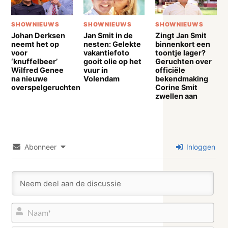
SHOWNIEUWS
SHOWNIEUWS
SHOWNIEUWS
Johan Derksen
Jan Smit in de
Zingt Jan Smit
neemt het op
nesten: Gelekte
binnenkort een
voor
vakantiefoto
toontje lager?
‘knuffelbeer’
gooit olie op het
Geruchten over
Wilfred Genee
vuur in
officiële
na nieuwe
Volendam
bekendmaking
overspelgeruchten
Corine Smit
zwellen aan
Abonneer
Inloggen
Naa