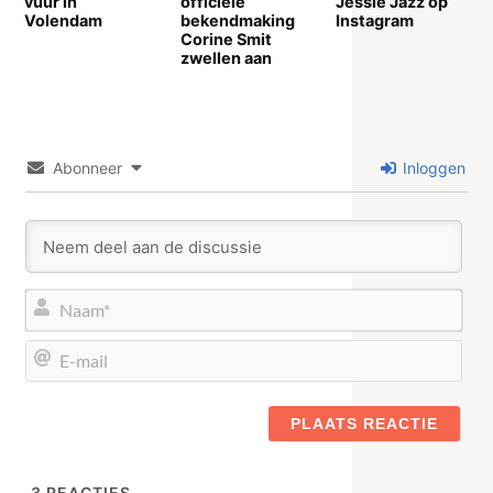
vuur in
officiële
Jessie Jazz op
Volendam
bekendmaking
Instagram
Corine Smit
zwellen aan
Abonneer
Inloggen
Naa
E-
mail
3
REACTIES