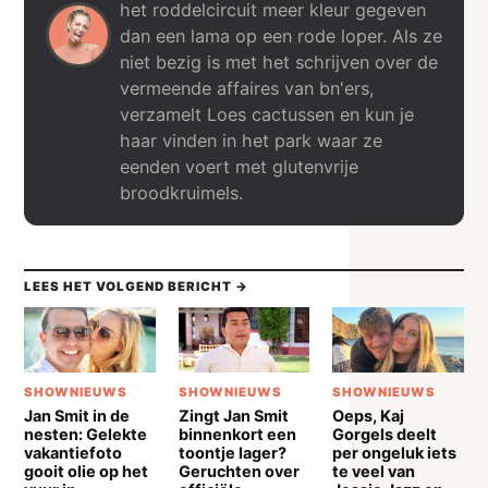
het roddelcircuit meer kleur gegeven
dan een lama op een rode loper. Als ze
niet bezig is met het schrijven over de
vermeende affaires van bn'ers,
verzamelt Loes cactussen en kun je
haar vinden in het park waar ze
eenden voert met glutenvrije
broodkruimels.
LEES HET VOLGEND BERICHT →
SHOWNIEUWS
SHOWNIEUWS
SHOWNIEUWS
Jan Smit in de
Zingt Jan Smit
Oeps, Kaj
nesten: Gelekte
binnenkort een
Gorgels deelt
vakantiefoto
toontje lager?
per ongeluk iets
gooit olie op het
Geruchten over
te veel van