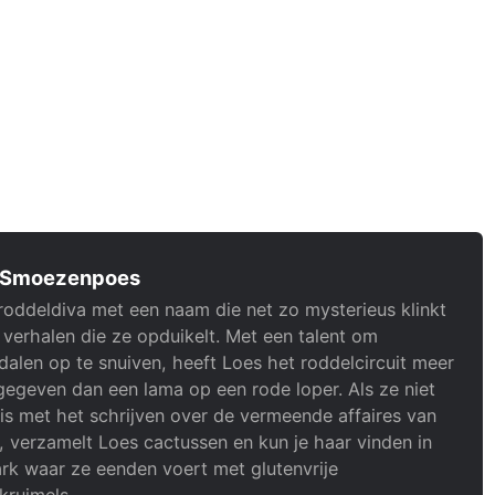
 Smoezenpoes
roddeldiva met een naam die net zo mysterieus klinkt
 verhalen die ze opduikelt. Met een talent om
alen op te snuiven, heeft Loes het roddelcircuit meer
gegeven dan een lama op een rode loper. Als ze niet
is met het schrijven over de vermeende affaires van
, verzamelt Loes cactussen en kun je haar vinden in
rk waar ze eenden voert met glutenvrije