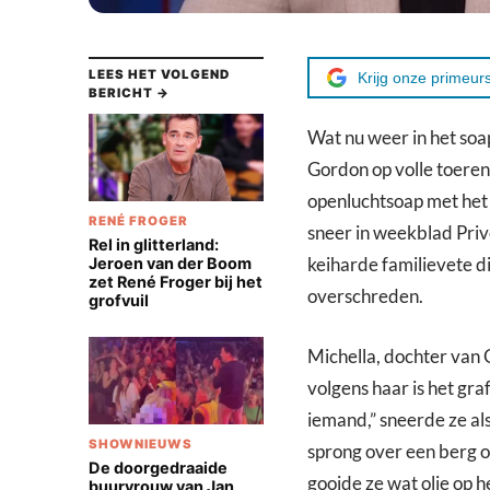
LEES HET VOLGEND
Krijg onze primeurs
BERICHT →
Wat nu weer in het soa
Gordon op volle toeren 
openluchtsoap met het 
RENÉ FROGER
sneer in weekblad Privé
Rel in glitterland:
keiharde familievete d
Jeroen van der Boom
zet René Froger bij het
overschreden.
grofvuil
Michella, dochter van 
volgens haar is het gra
iemand,” sneerde ze al
SHOWNIEUWS
sprong over een berg o
De doorgedraaide
gooide ze wat olie op h
buurvrouw van Jan