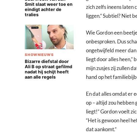
Smit slaat weer toe en
zich zelfs ineens laten
eindigt achter de
tralies
liggen.” Subtiel? Niet b
Wie Gordon een beetje 
onbesproken. Dus schak
ongetwijfeld meer dan 
SHOWNIEUWS
liegt door alles heen,” 
Bizarre diefstal door
Ali B op straat gefilmd
mijn zusjes zij zullen 
nadat hij schijt heeft
hand op het familiebij
aan alle regels
En dat alles omdat er 
op – altijd zou hebben 
liegt!” Gordon voelt zic
“Het is gewoon heel hef
dat aankomt.”