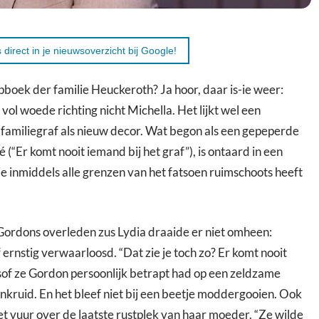
 direct in je nieuwsoverzicht bij Google!
pboek der familie Heuckeroth? Ja hoor, daar is-ie weer:
vol woede richting nicht Michella. Het lijkt wel een
familiegraf als nieuw decor. Wat begon als een gepeperde
 (“Er komt nooit iemand bij het graf”), is ontaard in een
ie inmiddels alle grenzen van het fatsoen ruimschoots heeft
Gordons overleden zus Lydia draaide er niet omheen:
f ernstig verwaarloosd. “Dat zie je toch zo? Er komt nooit
sof ze Gordon persoonlijk betrapt had op een zeldzame
nkruid. En het bleef niet bij een beetje moddergooien. Ook
et vuur over de laatste rustplek van haar moeder. “Ze wilde