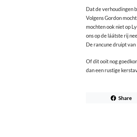
Dat de verhoudingen bi
Volgens Gordon mocht d
mochten ook niet op Lyd
ons op de láátste rij
De rancune druipt van h
Of dit ooit nog goedko
dan een rustige kersta
Share