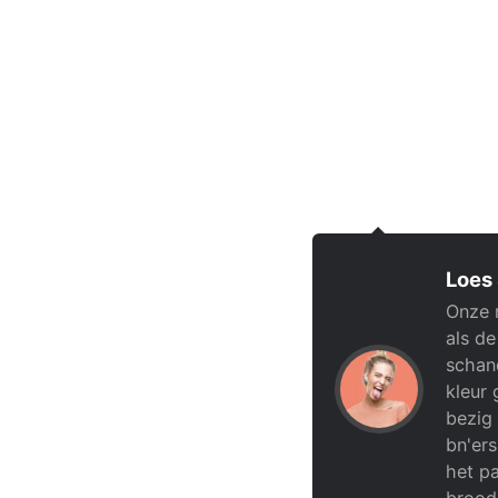
Loes
Onze 
als de
schand
kleur 
bezig 
bn'ers
het pa