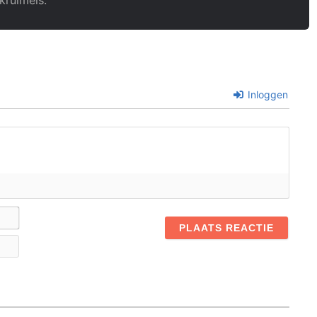
kruimels.
Inloggen
Naam*
E-
mail