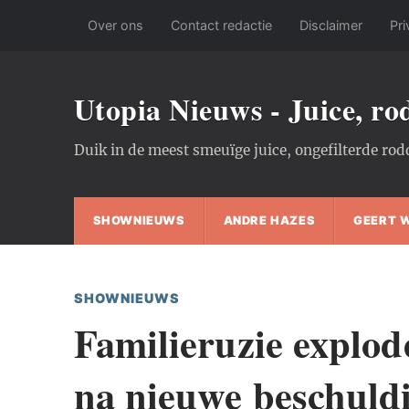
Over ons
Contact redactie
Disclaimer
Pri
Utopia Nieuws - Juice, r
Duik in de meest smeuïge juice, ongefilterde rod
SHOWNIEUWS
ANDRE HAZES
GEERT 
SHOWNIEUWS
Familieruzie explod
na nieuwe beschuldi