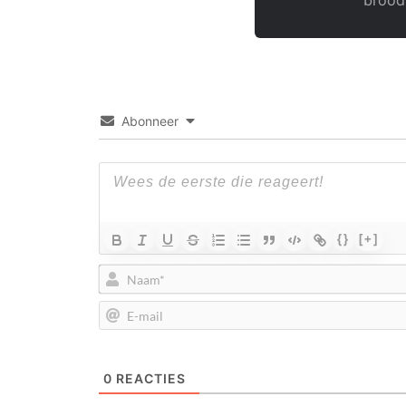
brood
Abonneer
{}
[+]
0
REACTIES