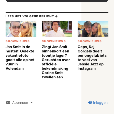
LEES HET VOLGEND BERICHT →
SHOWNIEUWS
SHOWNIEUWS
SHOWNIEUWS
Jan Smit in de
Zingt Jan Smit
Oeps, Kaj
nesten: Gelekte
binnenkort een
Gorgels deelt
vakantiefoto
toontje lager?
per ongeluk iets
gooit olie op het
Geruchten over
te veel van
vuur in
officiële
Jessie Jazz op
Volendam
bekendmaking
Instagram
Corine Smit
zwellen aan
Abonneer
Inloggen