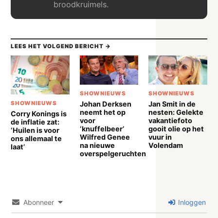
broodkruimels.
LEES HET VOLGEND BERICHT →
SHOWNIEUWS
SHOWNIEUWS
Johan Derksen
Jan Smit in de
SHOWNIEUWS
neemt het op
nesten: Gelekte
Corry Konings is
voor
vakantiefoto
de inflatie zat:
‘knuffelbeer’
gooit olie op het
‘Huilen is voor
Wilfred Genee
vuur in
ons allemaal te
na nieuwe
Volendam
laat’
overspelgeruchten
Abonneer
Inloggen