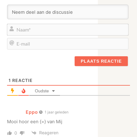
Naa
E-
mail
1
REACTIE
Oudste
Eppo
1 jaar geleden
Mooi hoor een {=} van Mij
Reageren
0