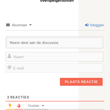
overspelgeruchten
Abonneer
Inloggen
Naa
E-
mail
3
REACTIES
Oudste