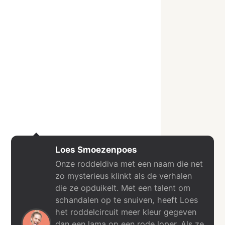
Loes Smoezenpoes
Onze roddeldiva met een naam die net
zo mysterieus klinkt als de verhalen
die ze opduikelt. Met een talent om
schandalen op te snuiven, heeft Loes
het roddelcircuit meer kleur gegeven
dan een lama op een rode loper. Als ze