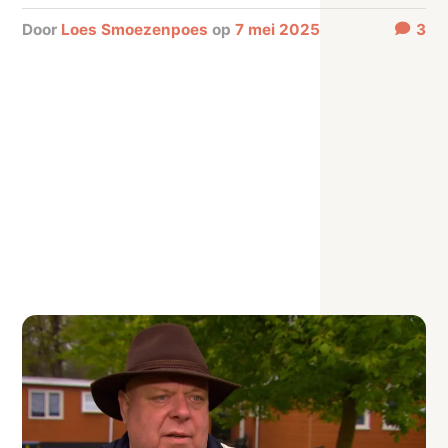
door
Loes Smoezenpoes
op
7 mei 2025
3