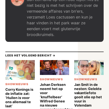
niet bezig is met het schrijven over de
vermeende affaires van bn'ers,
verzamelt Loes cactussen en kun je
haar vinden in het park waar ze
eenden voert met glutenvrije
broodkruimels.
LEES HET VOLGEND BERICHT →
SHOWNIEUWS
SHOWNIEUWS
Johan Derksen
Jan Smit in de
SHOWNIEUWS
neemt het op
nesten: Gelekte
Corry Konings is
voor
vakantiefoto
de inflatie zat:
‘knuffelbeer’
gooit olie op het
‘Huilen is voor
Wilfred Genee
vuur in
ons allemaal te
na nieuwe
Volendam
laat’