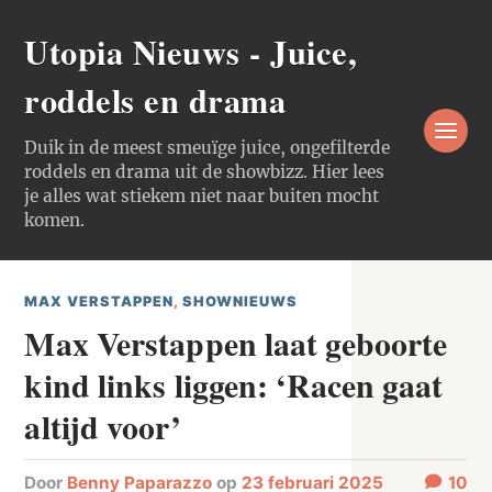
Utopia Nieuws - Juice,
roddels en drama
Duik in de meest smeuïge juice, ongefilterde
roddels en drama uit de showbizz. Hier lees
je alles wat stiekem niet naar buiten mocht
komen.
MAX VERSTAPPEN
,
SHOWNIEUWS
Max Verstappen laat geboorte
kind links liggen: ‘Racen gaat
altijd voor’
door
Benny Paparazzo
op
23 februari 2025
10