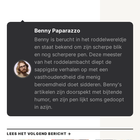
Benny Paparazzo
Benny is berucht in het roddelwereldje
en staat bekend om zijn scherpe blik
en nog scherpere pen. Deze meester
van het roddelambacht diept de
sappigste verhalen op met een
vasthoudendheid die menig
beroemdheid doet sidderen. Benny's
artikelen zijn doorspekt met bijtende
humor, en zijn pen lijkt soms gedoopt
in azijn.
LEES HET VOLGEND BERICHT →