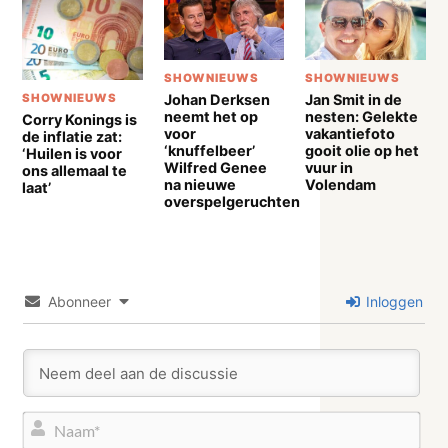
SHOWNIEUWS
SHOWNIEUWS
Johan Derksen
Jan Smit in de
SHOWNIEUWS
neemt het op
nesten: Gelekte
Corry Konings is
voor
vakantiefoto
de inflatie zat:
‘knuffelbeer’
gooit olie op het
‘Huilen is voor
Wilfred Genee
vuur in
ons allemaal te
na nieuwe
Volendam
laat’
overspelgeruchten
Abonneer
Inloggen
Naa