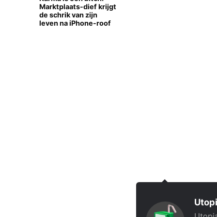
Marktplaats-dief krijgt
de schrik van zijn
leven na iPhone-roof
Utopi
Utopia