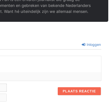
menten en gebreken van bekende Nederlanders
t. Want hé uiteindelijk zijn we allemaal mensen.
Inloggen
Naam*
E-
mail