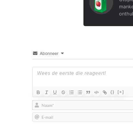
manke
onthul
Abonneer
{}
[+]