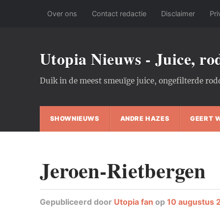
Over ons
Contact redactie
Disclaimer
Pri
Utopia Nieuws - Juice, r
Duik in de meest smeuïge juice, ongefilterde rod
SHOWNIEUWS
ANDRE HAZES
GEERT 
Jeroen-Rietbergen
Gepubliceerd
door
Utopia fan
op
10 augustus 