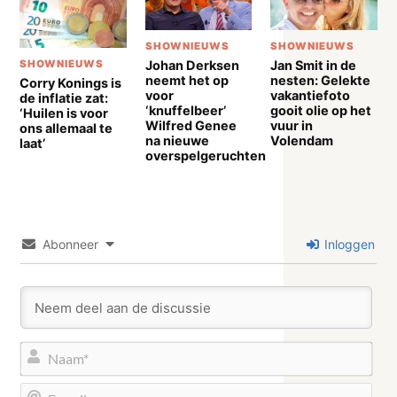
SHOWNIEUWS
SHOWNIEUWS
Johan Derksen
Jan Smit in de
SHOWNIEUWS
neemt het op
nesten: Gelekte
Corry Konings is
voor
vakantiefoto
de inflatie zat:
‘knuffelbeer’
gooit olie op het
‘Huilen is voor
Wilfred Genee
vuur in
ons allemaal te
na nieuwe
Volendam
laat’
overspelgeruchten
Abonneer
Inloggen
Naa
E-